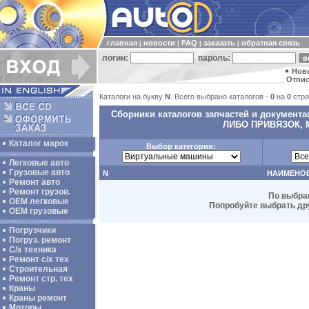
главная
новости
FAQ
заказать
обратная связь
|
|
|
|
логин:
пароль:
Нов
Отпис
Каталоги на букву
N
. Всего выбрано каталогов -
0
на
0
стра
Сборники каталогов запчастей и докумен
ЛИБО ПРИВЯЗОК,
Каталог марок
Выбор категории:
Легковые авто
Грузовые авто
N
НАИМЕНО
Ремонт авто
Ремонт грузов.
По выбра
ОЕМ легковые
Попробуйте выбрать дру
OEM грузовые
Погрузчики
Погруз. ремонт
С/х техника
Ремонт с/х тех
Строительная
Ремонт стр. тех
Краны
Краны ремонт
Моторы