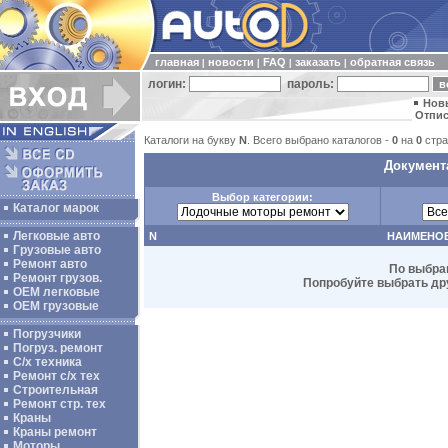
главная
новости
FAQ
заказать
обратная связь
|
|
|
|
логин:
пароль:
Нов
Отпис
Каталоги на букву
N
. Всего выбрано каталогов -
0
на
0
стра
Документа
Выбор категории:
Каталог марок
Легковые авто
N
НАИМЕНО
Грузовые авто
Ремонт авто
По выбра
Ремонт грузов.
Попробуйте выбрать дру
ОЕМ легковые
OEM грузовые
Погрузчики
Погруз. ремонт
С/х техника
Ремонт с/х тех
Строительная
Ремонт стр. тех
Краны
Краны ремонт
Моторы