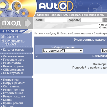
главная
новости
FAQ
заказать
обратная связь
|
|
|
|
логин:
пароль:
Нов
Отпис
Каталоги на букву
N
. Всего выбрано каталогов -
0
на
0
стра
Электронные каталоги
Выбор категории:
Каталог марок
Легковые авто
N
НАИМЕНО
Грузовые авто
Ремонт авто
По выбра
Ремонт грузов.
Попробуйте выбрать дру
ОЕМ легковые
OEM грузовые
Погрузчики
Погруз. ремонт
С/х техника
Ремонт с/х тех
Строительная
Ремонт стр. тех
Краны
Краны ремонт
Моторы