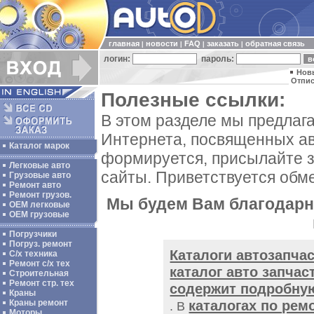
главная
новости
FAQ
заказать
обратная связь
|
|
|
|
логин:
пароль:
Нов
Отпис
Полезные ссылки:
В этом разделе мы предлаг
Интернета, посвященных ав
Каталог марок
формируется, присылайте 
Легковые авто
сайты. Приветствуется обм
Грузовые авто
Ремонт авто
Ремонт грузов.
Мы будем Вам благодарны
ОЕМ легковые
OEM грузовые
Погрузчики
Погруз. ремонт
Каталоги автозапча
С/х техника
Ремонт с/х тех
каталог авто запчас
Строительная
Ремонт стр. тех
содержит подробную
Краны
каталогах по рем
Краны ремонт
. В
Моторы