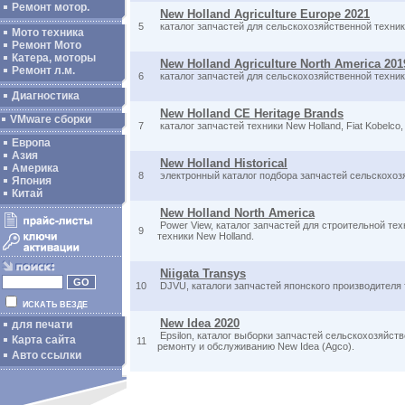
Ремонт мотор.
New Holland Agriculture Europe 2021
5
каталог запчастей для сельскохозяйственной техники 
Мото техника
Ремонт Мото
Катера, моторы
New Holland Agriculture North America 201
Ремонт л.м.
6
каталог запчастей для сельскохозяйственной техники 
Диагностика
New Holland CE Heritage Brands
VMware сборки
7
каталог запчастей техники New Holland, Fiat Kobelco,
Европа
Азия
New Holland Historical
Америка
8
электронный каталог подбора запчастей сельскохозяй
Япония
Китай
New Holland North America
Power View, каталог запчастей для строительной тех
9
техники New Holland.
Niigata Transys
10
DJVU, каталоги запчастей японского производителя т
ИСКАТЬ ВЕЗДЕ
New Idea 2020
для печати
Epsilon, каталог выборки запчастей сельскохозяйств
Карта сайта
11
ремонту и обслуживанию New Idea (Agco).
Авто ссылки