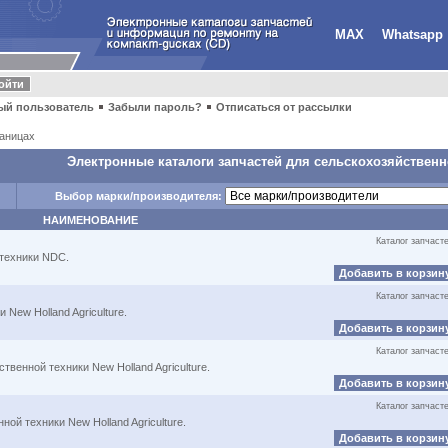
MAX
Whatsapp
ый пользователь
Забыли пароль?
Отписаться от рассылки
аницах
Электронные каталоги запчастей для сельскохозяйственн
Выбор марки/производителя:
НАИМЕНОВАНИЕ
Каталог запчаст
 техники NDC.
Добавить в корзин
Каталог запчаст
New Holland Agriculture.
Добавить в корзин
Каталог запчаст
твенной техники New Holland Agriculture.
Добавить в корзин
Каталог запчаст
ой техники New Holland Agriculture.
Добавить в корзин