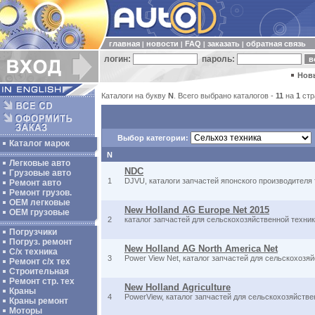
главная
новости
FAQ
заказать
обратная связь
|
|
|
|
логин:
пароль:
Нов
Каталоги на букву
N
. Всего выбрано каталогов -
11
на
1
стр
Выбор категории:
Каталог марок
N
Легковые авто
NDC
Грузовые авто
1
DJVU, каталоги запчастей японского производителя
Ремонт авто
Ремонт грузов.
ОЕМ легковые
New Holland AG Europe Net 2015
OEM грузовые
2
каталог запчастей для сельскохозяйственной техники 
Погрузчики
Погруз. ремонт
New Holland AG North America Net
С/х техника
3
Power View Net, каталог запчастей для сельскохозяйс
Ремонт с/х тех
Строительная
Ремонт стр. тех
New Holland Agriculture
Краны
4
PowerView, каталог запчастей для сельскохозяйственн
Краны ремонт
Моторы