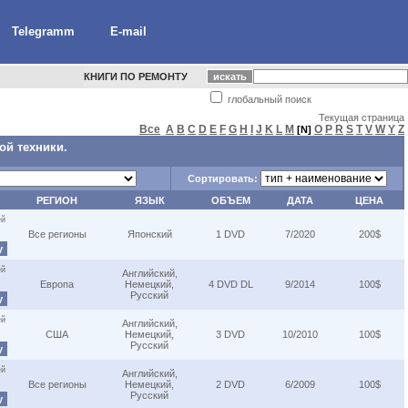
Telegramm
E-mail
КНИГИ ПО РЕМОНТУ
глобальный поиск
Текущая страница
Все
A
B
C
D
E
F
G
H
I
J
K
L
M
O
P
R
S
T
V
W
Y
Z
[N]
ой техники.
Сортировать:
РЕГИОН
ЯЗЫК
ОБЪЕМ
ДАТА
ЦЕНА
ей
Все регионы
Японский
1 DVD
7/2020
200$
у
ей
Английский,
Европа
Немецкий,
4 DVD DL
9/2014
100$
Русский
у
ей
Английский,
США
Немецкий,
3 DVD
10/2010
100$
Русский
у
ей
Английский,
Все регионы
Немецкий,
2 DVD
6/2009
100$
Русский
у