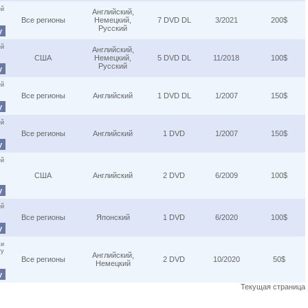
ей
Английский,
Все регионы
Немецкий,
7 DVD DL
3/2021
200$
Русский
у
ей
Английский,
США
Немецкий,
5 DVD DL
11/2018
100$
Русский
у
ей
Все регионы
Английский
1 DVD DL
1/2007
150$
у
ей
Все регионы
Английский
1 DVD
1/2007
150$
у
ей
США
Английский
2 DVD
6/2009
100$
у
ей
Все регионы
Японский
1 DVD
6/2020
100$
у
 и
ту
Английский,
Все регионы
2 DVD
10/2020
50$
Немецкий
у
Текущая страница