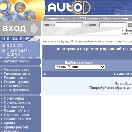
главная
новости
FAQ
заказать
обратная связь
|
|
|
|
логин:
пароль:
Нов
Отпис
Каталоги на букву
N
. Всего выбрано каталогов -
0
на
0
стра
инструкции по ремонту крановой техн
Каталог марок
Выбор категории:
Легковые авто
Грузовые авто
N
НАИМЕНО
Ремонт авто
Ремонт грузов.
По выбра
ОЕМ легковые
Попробуйте выбрать дру
OEM грузовые
Погрузчики
Погруз. ремонт
С/х техника
Ремонт с/х тех
Строительная
Ремонт стр. тех
Краны
Краны ремонт
Моторы