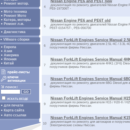
Nissan Engine PE6 and PE6T new
Ремонт мотор.
документация по ремонту двигателей Nissan Engine P
4
PE6-197306T -
Мото техника
Ремонт Мото
Катера, моторы
Nissan Engine PE6 and PE6T old
Ремонт л.м.
документация по ремонту двигателей Nissan Engine P
5
PE6T-015475Т-, PE6-056700
Диагностика
VMware сборки
Nissan ForkLift Engines Service Manual 2.5L
документация по ремонту двигателя 2.5L-4C / 3.3L-4C
6
Европа
погрузчиков фирмы Ниссан.
Азия
Америка
Япония
Nissan ForkLift Engines Service Manual 4HK
Китай
документация по ремонту двигателя 4HK1 (1F6) Diese
7
погрузчиков фирмы Ниссан.
Nissan ForkLift Engines Service Manual 6B
документация по ремонту двигателя 6BG Diesel для а
8
фирмы Ниссан.
Nissan ForkLift Engines Service Manual H15 
ИСКАТЬ ВЕЗДЕ
документация по ремонту двигателя H15 / H20-II / H2
9
для печати
погрузчиков фирмы Ниссан.
Карта сайта
Авто ссылки
Nissan ForkLift Engines Service Manual K1
документация по ремонту для автокаров и погрузчи
10
Электрические схемы Ниссан.