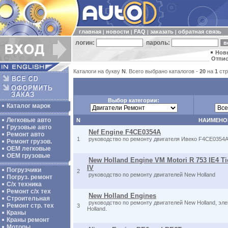
главная
новости
FAQ
заказать
обратная связь
|
|
|
|
логин:
пароль:
Нов
Отпис
Каталоги на букву
N
. Всего выбрано каталогов -
20
на
1
стр
Выбор категории:
Каталог марок
Легковые авто
N
НАИМЕНО
Грузовые авто
Nef Engine F4CE0354A
Ремонт авто
1
руководство по ремонту двигателя Ивеко F4CE0354
Ремонт грузов.
ОЕМ легковые
OEM грузовые
New Holland Engine VM Motori R 753 IE4 Tie
IV
Погрузчики
2
руководство по ремонту двигателей New Holland
Погруз. ремонт
С/х техника
Ремонт с/х тех
New Holland Engines
Строительная
руководство по ремонту двигателей New Holland, эл
Ремонт стр. тех
3
Holland.
Краны
Краны ремонт
Моторы