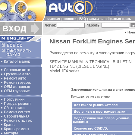
главная
новости
FAQ
заказать
обратная связь
|
|
|
|
логин:
пароль:
Нов
Nissan ForkLift Engines Ser
Руководство по ремонту и эксплуатации погр
Каталог марок
SERVICE MANUAL & TECHNICAL BULLETIN
TD42 ENGINE (DIESEL ENGINE)
Легковые авто
Model 1F4 series
Грузовые авто
Ремонт авто
Ремонт грузов.
ОЕМ легковые
Замеченные конфликты в электронном к
OEM грузовые
Конфликтов не замечено
Погрузчики
Погруз. ремонт
Для какого рынка каталог:
С/х техника
Доступные в программе языки:
Ремонт с/х тех
Строительная
Поддерживаемые операционные
Ремонт стр. тех
системы:
Краны
Количество CD/DVD:
Краны ремонт
Моторы