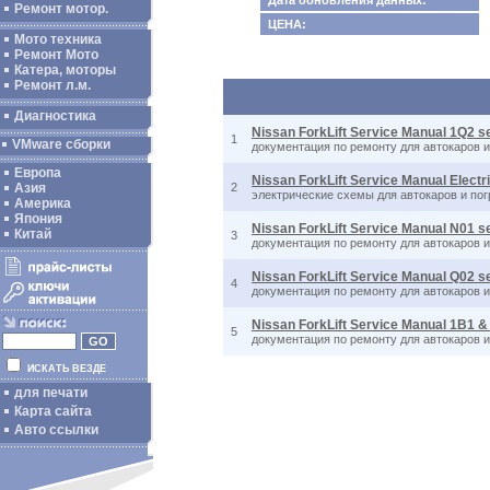
Дата обновления данных:
Ремонт мотор.
ЦЕНА:
Мото техника
Ремонт Мото
Катера, моторы
Ремонт л.м.
Диагностика
Nissan ForkLift Service Manual 1Q2 s
1
VMware сборки
документация по ремонту для автокаров 
Европа
Nissan ForkLift Service Manual Electr
Азия
2
электрические схемы для автокаров и по
Америка
Япония
Nissan ForkLift Service Manual N01 s
Китай
3
документация по ремонту для автокаров 
Nissan ForkLift Service Manual Q02 s
4
документация по ремонту для автокаров 
Nissan ForkLift Service Manual 1B1 &
5
документация по ремонту для автокаров 
ИСКАТЬ ВЕЗДЕ
для печати
Карта сайта
Авто ссылки