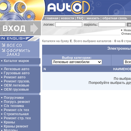
главная
новости
FAQ
заказать
обратная связь
|
|
|
|
логин:
пароль:
Нов
Отпис
Каталоги на букву
E
. Всего выбрано каталогов -
0
на
0
стра
Электронные
Выбор категории:
Каталог марок
Легковые авто
N
НАИМЕНО
Грузовые авто
Ремонт авто
По выбра
Ремонт грузов.
Попробуйте выбрать дру
ОЕМ легковые
OEM грузовые
Погрузчики
Погруз. ремонт
С/х техника
Ремонт с/х тех
Строительная
Ремонт стр. тех
Краны
Краны ремонт
Моторы