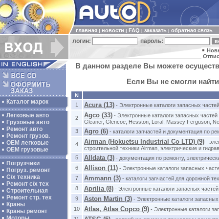
главная
новости
FAQ
заказать
обратная связь
|
|
|
|
логин:
пароль:
Нов
Отпис
В данном разделе Вы можете осуществ
Если Вы не смогли найти
N
Каталог марок
Acura (13)
1
- Электронные каталоги запасных частей
Agco (33)
Легковые авто
- Электронные каталоги запасных частей 
2
Gleaner, Glencoe, Hesston, Loral, Massey Ferguson, Ne
Грузовые авто
Ремонт авто
Agro (6)
3
- каталоги запчастей и документация по ре
Ремонт грузов.
Airman (Hokuetsu Industrial Co LTD) (9)
- эле
ОЕМ легковые
4
строительной техники Airman, электрические и гидра
OEM грузовые
Alldata (3)
5
- документация по ремонту, электричес
Погрузчики
Allison (11)
6
- Электронные каталоги запасных част
Погруз. ремонт
С/х техника
Ammann (3)
7
- каталоги запчастей для дорожной т
Ремонт с/х тех
Aprilia (8)
8
- Электронные каталоги запасных частей 
Строительная
Ремонт стр. тех
Aston Martin (3)
9
- Электронные каталоги запасных
Краны
Atlas, Atlas Copco (9)
10
- Электронные каталоги за
Краны ремонт
Моторы
11