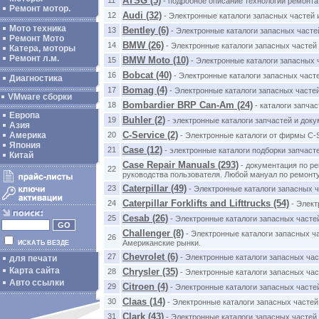
ATSG (5)
- подробное описание технологии ремонта
Ремонт мотор.
Audi (32)
12
- Электронные каталоги запасных частей 
Мото техника
Bentley (6)
13
- Электронные каталоги запасных часте
Ремонт Мото
BMW (26)
14
- Электронные каталоги запасных частей
Катера, моторы
Ремонт л.м.
BMW Moto (10)
15
- Электронные каталоги запасных 
Bobcat (40)
16
- Электронные каталоги запасных часте
Диагностика
Bomag (4)
17
- Электронные каталоги запасных часте
VMware сборки
Bombardier BRP Can-Am (24)
18
- каталоги запча
Европа
Buhler (2)
19
- электронные каталоги запчастей и доку
Азия
C-Service (2)
20
Америка
- Электронные каталоги от фирмы C-S
Япония
Case (12)
21
- электронные каталоги подборки запчаст
Китай
Case Repair Manuals (293)
- документация по ре
22
руководства пользователя. Любой мануал по ремонту 
Caterpillar (49)
23
- Электронные каталоги запасных ч
Caterpillar Forklifts and Lifttrucks (54)
24
- Элект
Cesab (26)
25
- Электронные каталоги запасных часте
Challenger (8)
- Электронные каталоги запасных ча
26
Американские рынки.
ИСКАТЬ ВЕЗДЕ
Chevrolet (6)
27
- Электронные каталоги запасных ча
для печати
Карта сайта
Chrysler (35)
28
- Электронные каталоги запасных час
Авто ссылки
Citroen (4)
29
- Электронные каталоги запасных часте
Claas (14)
30
- Электронные каталоги запасных частей
Clark (43)
31
- Электронные каталоги запасных частей 