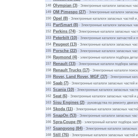
Olympian (3)
148
- Электронные каталоги запасных час
OM Pimespo (27)
149
- Электронные каталоги запасны
Opel (8)
150
- Электронные каталоги запасных частей и
PartSmart (8)
151
- Электронные каталоги запасных час
Perkins (74)
152
- Электронные каталоги запасных част
Peterbilt (10)
153
- Электронные каталоги запчастей и по
Peugeot (13)
154
- Электронные каталоги запасных час
Porsche (22)
155
- Электронные каталоги запасных ча
Raymond (4)
156
- электронные каталоги подбора дета
Renault (33)
157
- Электронные каталоги подбора запас
Renault Trucks (17)
158
- Электронные каталоги поиск
Rover, Land Rover, MGF (37)
159
- Электронные кат
Saab (7)
160
- Электронные каталоги запасных частей 
Scania (10)
161
- Электронные каталоги запасных часте
Seat (6)
162
- Электронные каталоги запасных частей и
Sisu Engines (2)
163
- руководства по ремонту двигат
Skoda (11)
164
- Электронные каталоги запасных часте
SnapOn (53)
165
- Электронные каталоги запасных ча
Spra-Coupe (9)
166
- электронный каталог подбора зап
Ssangyong (84)
167
- Электронные каталоги запасных 
Still (76)
168
- Электронные каталоги запасных частей 