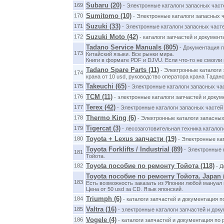
Subaru (20)
169
- Электронные каталоги запасных част
Sumitomo (10)
170
- Электронные каталоги запасных ч
Suzuki (33)
171
- Электронные каталоги запасных част
Suzuki Moto (42)
172
- каталоги запчастей и документ
Tadano Service Manuals (805)
- Документация п
173
Китайский языки. Все рынки мира.
Книги в формате PDF и DJVU. Если что-то не смогли 
Tadano Spare Parts (11)
- Электронные каталоги 
174
крана от 10 usd, руководство оператора крана Тадано
Takeuchi (65)
175
- Электронные каталоги запасных час
TCM (11)
176
- электронные каталоги запчастей и доку
Terex (42)
177
- Электронные каталоги запасных частей 
Thermo King (6)
178
- Электронные каталоги запасных
Tigercat (3)
179
- лесозаготовительная техника каталог
Toyota + Lexus запчасти (19)
180
- Электронные ка
Toyota Forklifts / Industrial (89)
- Электронные к
181
Тойота.
Toyota пособие по ремонту Тойота (118)
182
- Д
Toyota пособие по ремонту Тойота. Japan (
183
Есть возможность заказать из Японии любой мануал 
Цена от 50 usd за CD. Язык японский.
Triumph (6)
184
- каталоги запчастей и документация п
Valtra (16)
185
- электронные каталоги запчастей и док
Vogele (4)
186
- каталоги запчастей и документация по