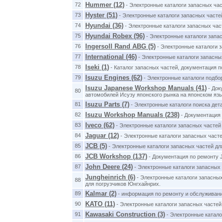
Hummer (12)
72
- Электронные каталоги запасных ча
Hyster (51)
73
- Электронные каталоги запасных часте
Hyundai (36)
74
- Электронные каталоги запасных час
Hyundai Robex (96)
75
- Электронные каталоги запас
Ingersoll Rand ABG (5)
76
- Электронные каталоги з
International (46)
77
- Электронные каталоги запасных
Iseki (1)
78
- Каталог запасных частей, документация п
Isuzu Engines (62)
79
- Электронные каталоги подбо
Isuzu Japanese Workshop Manuals (41)
- Док
80
автомобилей Исузу японского рынка на японском язы
Isuzu Parts (7)
81
- Электронные каталоги поиска дет
Isuzu Workshop Manuals (238)
82
- Документация 
Iveco (62)
83
- Электронные каталоги запасных частей
Jaguar (12)
84
- Электронные каталоги запасных част
JCB (5)
85
- Электронные каталоги запасных частей дл
JCB Workshop (137)
86
- Документация по ремонту 
John Deere (24)
87
- Электронные каталоги запасных 
Jungheinrich (6)
- Электронные каталоги запасны
88
для погрузчиков Юнгхайнрих.
Kalmar (2)
89
- информация по ремонту и обслуживанию
KATO (11)
90
- Электронные каталоги запасных частей
Kawasaki Construction (3)
91
- Электронные катало