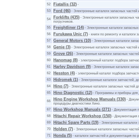
Fiatallis (32)
52
-
Ford (46)
53
- Электронные каталоги запасных частей 
Forklifts (435)
- Электронные каталоги запасных ча
54
погрузчиков.
Freightliner (14)
55
- Электронные каталоги запасных
Furukawa Unic (7)
56
- книги по ремонту и каталоги 
General Motors (10)
57
- Электронные каталоги запа
Genie (3)
58
- Электронные каталоги запасных частей 
Grove (26)
59
- Электронные каталоги запасных часте
Hanomag (8)
60
- электронный каталог подбора запча
Harley Davidson (9)
61
- Электронные каталоги запа
Hesston (4)
62
- электронный каталог подбора запчаст
Hidromek (1)
63
- Электронные каталоги запчастей, 
Hino (7)
64
- Электронные каталоги запасных частей д
Hino Diagnostic (12)
65
- Программы и приборы для 
Hino Engine Workshop Manuals (330)
- Докум
66
процедуры диагностики Хино.
Hino Workshop Manuals (271)
67
- Документация п
Hitachi Repair Workshop (150)
68
- Документация п
Hitachi Spare Parts (19)
69
- Электронные каталоги 
Holden (7)
70
- Электронные каталоги запасных часте
Honda (5)
71
- каталоги запчастей и документация по 