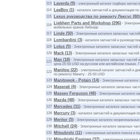
Laverda (9)
113
- электронный каталог подбора запчас
LeeBoy (1)
114
- каталоги запчастей и документация по
Lexus руководства по ремонту Лексус (80)
115
Liebherr Parts and Workshop (296)
- Электронн
116
мобильных кранов Либхерр
Linde (50)
117
- Электронные каталоги запасных частей
Lombardini (3)
118
- каталоги запчастей и руководств
Lotus (5)
119
- Электронные каталоги запасных частей 
Mack (13)
120
- Электронные каталоги запасных частей
Man (18)
- Электронные каталоги запасных частей 
121
цена 25-50 USD на русском или английском языках. 
Manitou (22)
- электронный каталог запчастей и док
122
по ремонту Маниту - 25-50 USD
Manitowok - Potain (14)
123
- Электронные каталоги з
Maserati (4)
124
- Электронные каталоги запасных част
Massey Ferguson (48)
125
- Электронные каталоги за
Mazda (48)
126
- Электронные каталоги запасных часте
Mercedes (31)
127
- Электронные каталоги запасных ч
Mercury (3)
128
- каталоги запчастей и документация п
Meritor (5)
129
- Электронные каталоги неоригинальных 
Mitchell (24)
130
- Электронные каталоги запасных час
Mitsubishi (11)
131
- электронные каталоги поиска и п
Mitsubishi Engines (37)
132
- электронные каталоги 