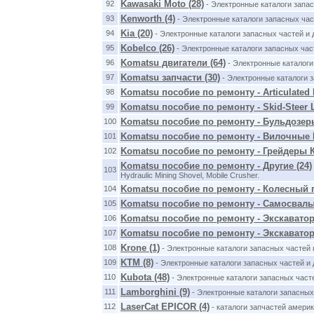
Kawasaki Moto (28)
92
- Электронные каталоги запа
Kenworth (4)
93
- Электронные каталоги запасных час
Kia (20)
94
- Электронные каталоги запасных частей и
Kobelco (26)
95
- Электронные каталоги запасных час
Komatsu двигатели (64)
96
- Электронные каталоги
Komatsu запчасти (30)
97
- Электронные каталоги 
Komatsu пособие по ремонту - Articulated 
98
Komatsu пособие по ремонту - Skid-Steer L
99
Komatsu пособие по ремонту - Бульдозеры
100
Komatsu пособие по ремонту - Вилочные П
101
Komatsu пособие по ремонту - Грейдеры К
102
Komatsu пособие по ремонту - Другие (24)
103
Hydraulic Mining Shovel, Mobile Crusher.
Komatsu пособие по ремонту - Колесный п
104
Komatsu пособие по ремонту - Самосвалы
105
Komatsu пособие по ремонту - Экскаватор
106
Komatsu пособие по ремонту - Экскаватор
107
Krone (1)
108
- Электронные каталоги запасных частей
KTM (8)
109
- Электронные каталоги запасных частей и
Kubota (48)
110
- Электронные каталоги запасных часте
Lamborghini (9)
111
- Электронные каталоги запасных
LaserCat EPICOR (4)
112
- каталоги запчастей америк