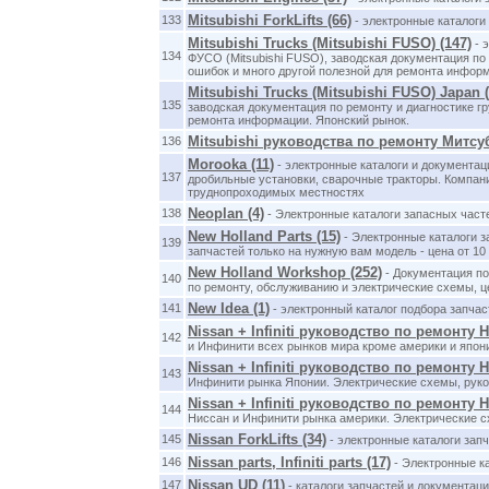
Mitsubishi ForkLifts (66)
133
- электронные каталоги
Mitsubishi Trucks (Mitsubishi FUSO) (147)
- 
134
ФУСО (Mitsubishi FUSO), заводская документация п
ошибок и много другой полезной для ремонта инфор
Mitsubishi Trucks (Mitsubishi FUSO) Japan (
135
заводская документация по ремонту и диагностике г
ремонта информации. Японский рынок.
Mitsubishi руководства по ремонту Митсу
136
Morooka (11)
- электронные каталоги и документац
137
дробильные установки, сварочные тракторы. Компани
труднопроходимых местностях
Neoplan (4)
138
- Электронные каталоги запасных част
New Holland Parts (15)
- Электронные каталоги з
139
запчастей только на нужную вам модель - цена от 1
New Holland Workshop (252)
- Документация по
140
по ремонту, обслуживанию и электрические схемы, ц
New Idea (1)
141
- электронный каталог подбора запчас
Nissan + Infiniti руководство по ремонту Н
142
и Инфинити всех рынков мира кроме америки и японии
Nissan + Infiniti руководство по ремонту Н
143
Инфинити рынка Японии. Электрические схемы, руково
Nissan + Infiniti руководство по ремонту
144
Ниссан и Инфинити рынка америки. Электрические схе
Nissan ForkLifts (34)
145
- электронные каталоги зап
Nissan parts, Infiniti parts (17)
146
- Электронные к
Nissan UD (11)
147
- каталоги запчастей и документац