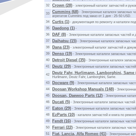
Crown (28)
32
- электронный каталог запчастей и рук
Cummins (68)
- Электронные каталоги запасных ч
33
агрегатов Cummins под заказ от 1 дня - 25-50 USD.
Curtis (1)
34
- документация по ремонту и каталоги по
Daedong (1)
35
-
DAF (8)
36
- Электронные каталоги запасных частей и
Daihatsu (15)
37
- Электронные каталоги запасных ча
Dana (23)
38
- элкектронный каталог запчастей и док
Denso (19)
39
- Электронные каталоги запасных часте
Detroit Diesel (35)
40
- Электронные каталоги запасн
Deutz (29)
41
- Электронные каталоги запасных частей
Deutz Fahr, Hurlimann, Lamborghini, Same (
42
Hurlimann, Deutz Fahr, Lamborghini, Same.
Docware (9)
43
- Электронные каталоги запасных час
Doosan Workshop Manuals (148)
44
- Электронная
Doosan, Daewoo Parts (12)
45
- Электронные катал
Ducati (5)
46
- Электронные каталоги запасных частей 
Eaton (29)
47
- Электронные каталоги запасных частей
EzParts (10)
48
- каталоги запчастей и книга по ремон
Fendt (16)
49
- Электронные каталоги запасных частей
Ferrari (22)
50
- Электронные каталоги запасных част
Fiat, Lancia, Alfa Romeo (41)
51
- Электронные кат