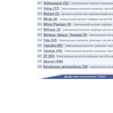
Volkswagen (31)
187
- Электронные каталоги запасных
Volvo (37)
188
- Электронные каталоги запасных частей
Welger (1)
189
- каталоги запчастей и документация по 
White (4)
190
- электронный каталог подбора запчастей 
White Planters (4)
191
- электронный каталог подбора з
Willmar (3)
192
- электронный каталог подбора запчасте
Wirtgen, Hamm, Voegele (5)
193
- Электронные ката
Yale (10)
194
- Электронные каталоги запасных частей и
Yamaha (69)
195
- Электронные каталоги запасных час
Yanmar (43)
196
- Электронные каталоги запасных част
ZF (43)
197
- Электронные каталоги запасных частей и 
Другие (436)
198
-
Китайские автомобили (18)
199
- электронные ката
Дизайн сайта креатив-бюро "DoNe"