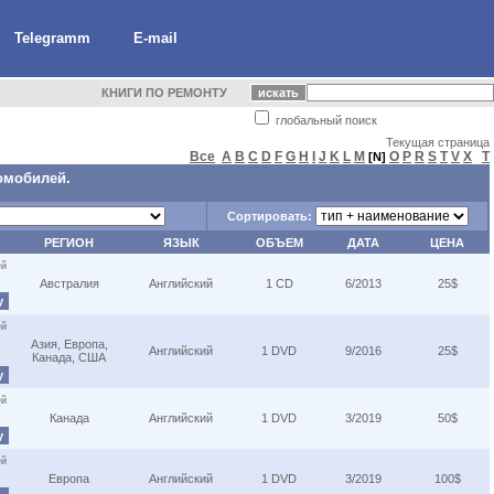
Telegramm
E-mail
КНИГИ ПО РЕМОНТУ
глобальный поиск
Текущая страница
Все
A
B
C
D
F
G
H
I
J
K
L
M
O
P
R
S
T
V
X
Т
[N]
омобилей.
Сортировать:
РЕГИОН
ЯЗЫК
ОБЪЕМ
ДАТА
ЦЕНА
ей
Австралия
Английский
1 CD
6/2013
25$
у
ей
Азия, Европа,
Английский
1 DVD
9/2016
25$
Канада, США
у
ей
Канада
Английский
1 DVD
3/2019
50$
у
ей
Европа
Английский
1 DVD
3/2019
100$