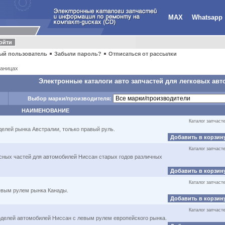
MAX
Whatsapp
ый пользователь
Забыли пароль?
Отписаться от рассылки
аницах
Электронные каталоги авто запчастей для легковых авт
Выбор марки/производителя:
НАИМЕНОВАНИЕ
Каталог запчаст
елей рынка Австралии, только правый руль.
Добавить в корзин
Каталог запчаст
асных частей для автомобилей Ниссан старых годов различных
Добавить в корзин
Каталог запчаст
евым рулем рынка Канады.
Добавить в корзин
Каталог запчаст
оделей автомобилей Ниссан с левым рулем европейского рынка.