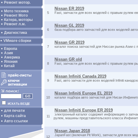
Ремонт мотор.
Nissan ER 2019
Мото техника
5
Fast, запчасти для всех моделей с правым рулем ев
Ремонт Мото
Катера, моторы
Ремонт л.м.
Nissan GL 2019
6
база подбора авто запчастей для всех моделей авт
Диагностика
VMware сборки
Nissan GR 2019
7
каталог поиска запчастей для Ниссан рынка Азии с
Европа
Азия
Америка
Nissan GR old
Япония
8
Fast, запчасти для всех моделей с правым рулем р
Китай
Nissan Infiniti Canada 2019
9
Fast, авто запчасти для всех моделей Infiniti кана
Nissan Infiniti Europe EL 2019
10
каталог подбора авто запчастей для Нисан Инфинит
ИСКАТЬ ВЕЗДЕ
Nissan Infiniti Europe ER 2019
для печати
электронный каталог содержит информацию о запча
Карта сайта
11
рулем, машины представительского класса Инфинит
Авто ссылки
Nissan Japan 2018
JapanFast (включая Pit Work), запчасти для всех м
12