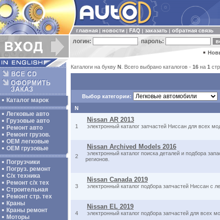
главная
новости
FAQ
заказать
обратная связь
|
|
|
|
логин:
пароль:
Нов
Каталоги на букву
N
. Всего выбрано каталогов -
16
на
1
стр
Выбор категории:
Каталог марок
N
Легковые авто
Nissan AR 2013
Грузовые авто
1
электронный каталог запчастей Ниссан для всех мод
Ремонт авто
Ремонт грузов.
ОЕМ легковые
Nissan Archived Models 2016
OEM грузовые
электронный каталог поиска деталей и подбора зап
2
регионов.
Погрузчики
Погруз. ремонт
С/х техника
Nissan Canada 2019
Ремонт с/х тех
3
электронный каталог подбора запчастей Ниссан с л
Строительная
Ремонт стр. тех
Краны
Nissan EL 2019
Краны ремонт
4
электронный каталог подбора запчастей для всех м
Моторы