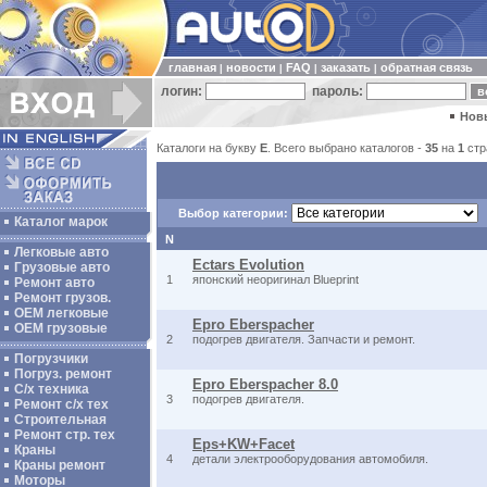
главная
новости
FAQ
заказать
обратная связь
|
|
|
|
логин:
пароль:
Нов
Каталоги на букву
E
. Всего выбрано каталогов -
35
на
1
стр
Выбор категории:
Каталог марок
N
Легковые авто
Ectars Evolution
Грузовые авто
1
японский неоригинал Blueprint
Ремонт авто
Ремонт грузов.
ОЕМ легковые
Epro Eberspacher
OEM грузовые
2
подогрев двигателя. Запчасти и ремонт.
Погрузчики
Погруз. ремонт
Epro Eberspacher 8.0
С/х техника
3
подогрев двигателя.
Ремонт с/х тех
Строительная
Ремонт стр. тех
Eps+KW+Facet
Краны
4
детали электрооборудования автомобиля.
Краны ремонт
Моторы