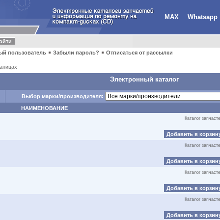
MAX
Whatsapp
ый пользователь
Забыли пароль?
Отписаться от рассылки
аницах
Электронный каталог
Выбор марки/производителя:
НАИМЕНОВАНИЕ
Каталог запчаст
Добавить в корзин
Каталог запчаст
Добавить в корзин
Каталог запчаст
Добавить в корзин
Каталог запчаст
Добавить в корзин