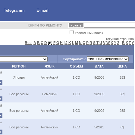
Telegramm
E-mail
КНИГИ ПО РЕМОНТУ
глобальный поиск
Текущая страница
Все
A
B
C
D
F
G
H
I
J
K
L
M
N
O
P
R
S
T
U
V
W
X
Y
Z
В
К
Т
У
[E]
Сортировать:
РЕГИОН
ЯЗЫК
ОБЪЕМ
ДАТА
ЦЕНА
ей
Япония
Английский
1 CD
9/2008
25$
у
ей
Все регионы
Немецкий
1 CD
9/2005
50$
у
ей
Все регионы
Английский
1 CD
9/2002
25$
у
ей
Все регионы
Английский
1 CD
5/2011
0$
у