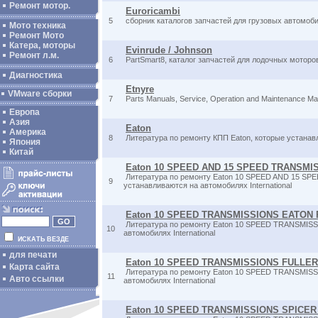
Ремонт мотор.
Euroricambi
5
сборник каталогов запчастей для грузовых автомоб
Мото техника
Ремонт Мото
Катера, моторы
Evinrude / Johnson
Ремонт л.м.
6
PartSmart8, каталог запчастей для лодочных моторов
Диагностика
Etnyre
VMware сборки
7
Parts Manuals, Service, Operation and Maintenance Ma
Европа
Азия
Eaton
Америка
8
Литература по ремонту КПП Eaton, которые устана
Япония
Китай
Eaton 10 SPEED AND 15 SPEED TRANSMI
Литература по ремонту Eaton 10 SPEED AND 15 S
9
устанавливаются на автомобилях International
Eaton 10 SPEED TRANSMISSIONS EATON 
Литература по ремонту Eaton 10 SPEED TRANSMIS
10
автомобилях International
ИСКАТЬ ВЕЗДЕ
для печати
Eaton 10 SPEED TRANSMISSIONS FULLER
Карта сайта
Литература по ремонту Eaton 10 SPEED TRANSMISS
11
Авто ссылки
автомобилях International
Eaton 10 SPEED TRANSMISSIONS SPICER