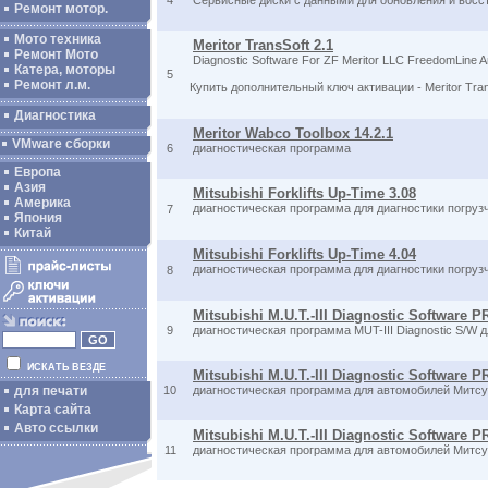
4
Сервисные диски с данными для обновления и восста
Ремонт мотор.
Мото техника
Meritor TransSoft 2.1
Ремонт Мото
Diagnostic Software For ZF Meritor LLC FreedomLine A
Катера, моторы
5
Ремонт л.м.
Купить дополнительный ключ активации - Meritor Tra
Диагностика
Meritor Wabco Toolbox 14.2.1
VMware сборки
6
диагностическая программа
Европа
Азия
Mitsubishi Forklifts Up-Time 3.08
Америка
диагностическая программа для диагностики погру
7
Япония
Китай
Mitsubishi Forklifts Up-Time 4.04
диагностическая программа для диагностики погру
8
Mitsubishi M.U.T.-III Diagnostic Software P
9
диагностическая программа MUT-III Diagnostic S/W
ИСКАТЬ ВЕЗДЕ
Mitsubishi M.U.T.-III Diagnostic Software
для печати
10
диагностическая программа для автомобилей Митсу
Карта сайта
Авто ссылки
Mitsubishi M.U.T.-III Diagnostic Software 
11
диагностическая программа для автомобилей Митсу