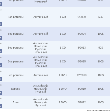
Все регионы
1 DVD
3/2010
80$
Немецкий
у
ка
Все регионы
Английский
1 CD
6/2009
50$
у
ка
Все регионы
Английский
1 CD
8/2024
100$
у
Английский,
ка
Немецкий,
Все регионы
1 CD
8/2013
50$
Русский,
у
Японский
Английский,
ка
Немецкий,
Все регионы
1 CD
8/2015
100$
Русский,
у
Японский
ка
Все регионы
Английский
1 DVD
12/2018
100$
у
ка
Английский,
Европа
Немецкий,
1 DVD
3/2019
100$
Русский
у
ка
Английский,
Азия
Немецкий,
1 DVD
3/2022
100$
Русский
у
Текущая страница