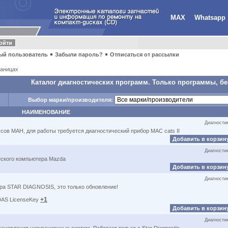
MAX
Whatsapp
ый пользователь
Забыли пароль?
Отписаться от рассылки
аницах
Каталог диагностических программ. Только программы, бе
Выбор марки/производителя:
НАИМЕНОВАНИЕ
Диагности
сов МАН, для работы требуется диагностический прибор MAC cats II
Добавить в корзин
Диагности
ического компьютера Mazda
Добавить в корзин
Диагности
ра STAR DIAGNOSIS, это только обновление!
+1
DAS LicenseKey
Добавить в корзин
Диагности