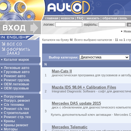
главная
новости
FAQ
заказать
обратная связь
|
|
|
|
логин:
пароль:
Нов
Каталоги на букву
M
. Всего выбрано каталогов -
11
на
1
стр
Выбор категории:
Каталог марок
N
Легковые авто
Man-Cats II
Грузовые авто
1
диагностическая программа для грузовиков и автобу
Ремонт авто
Ремонт грузов.
ОЕМ легковые
Mazda IDS 98.04 + Calibration Files
OEM грузовые
2
Integrated Diagnostic Software - софт для диагност
Погрузчики
Погруз. ремонт
Mercedes DAS update 2015
С/х техника
диск с обновлением для диагностического компьюте
Ремонт с/х тех
3
Строительная
Купить дополнительный ключ активации - Mercedes 
Ремонт стр. тех
Краны
Краны ремонт
Mercedes Telematic
Моторы