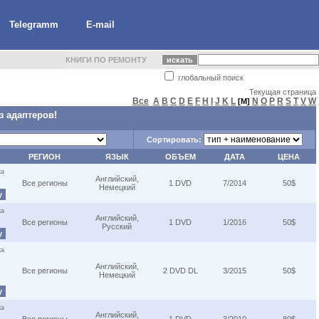
Telegramm
E-mail
КНИГИ ПО РЕМОНТУ
глобальный поиск
Текущая страница
Все
A
B
C
D
E
F
H
I
J
K
L
N
O
P
R
S
T
V
W
[M]
з адаптеров!
Сортировать:
РЕГИОН
ЯЗЫК
ОБЪЕМ
ДАТА
ЦЕНА
ка
Английский,
Все регионы
1 DVD
7/2014
50$
Немецкий
у
ка
Английский,
Все регионы
1 DVD
1/2016
50$
Русский
у
ка
Английский,
Все регионы
2 DVD DL
3/2015
50$
Немецкий
у
ка
Английский,