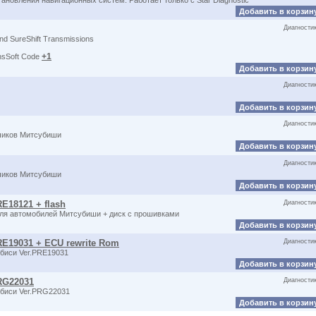
новления навигационных систем. Работает только с Star Diagnostic
Добавить в корзин
Диагности
nd SureShift Transmissions
+1
nsSoft Code
Добавить в корзин
Диагности
Добавить в корзин
Диагности
зчиков Митсубиши
Добавить в корзин
Диагности
зчиков Митсубиши
Добавить в корзин
RE18121 + flash
Диагности
 для автомобилей Митсубиши + диск с прошивками
Добавить в корзин
 PRE19031 + ECU rewrite Rom
Диагности
биси Ver.PRE19031
Добавить в корзин
PRG22031
Диагности
биси Ver.PRG22031
Добавить в корзин