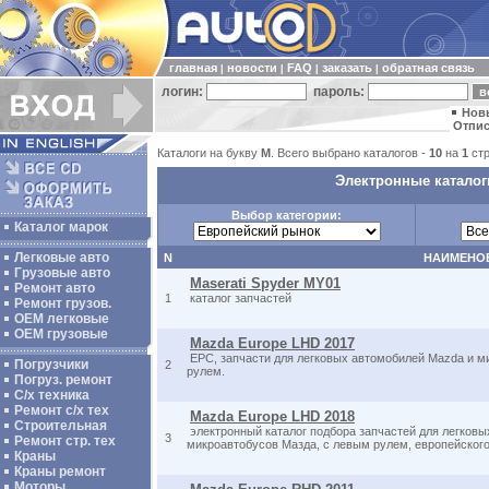
главная
новости
FAQ
заказать
обратная связь
|
|
|
|
логин:
пароль:
Нов
Отпис
Каталоги на букву
M
. Всего выбрано каталогов -
10
на
1
стр
Электронные каталог
Выбор категории:
Каталог марок
Легковые авто
N
НАИМЕНО
Грузовые авто
Maserati Spyder MY01
Ремонт авто
1
каталог запчастей
Ремонт грузов.
ОЕМ легковые
OEM грузовые
Mazda Europe LHD 2017
EPC, запчасти для легковых автомобилей Mazda и м
Погрузчики
2
рулем.
Погруз. ремонт
С/х техника
Ремонт с/х тех
Mazda Europe LHD 2018
Строительная
электронный каталог подбора запчастей для легковы
3
Ремонт стр. тех
микроавтобусов Мазда, с левым рулем, европейского
Краны
Краны ремонт
Моторы