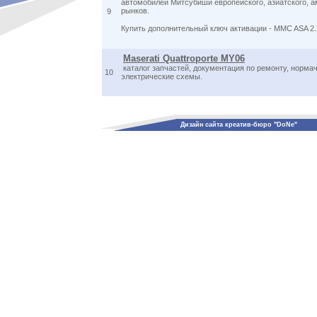
автомобилей Митсубиши европейского, азиатского, а
рынков.
9
Купить дополнительный ключ активации - MMC ASA 2.2
Maserati Quattroporte MY06
каталог запчастей, документация по ремонту, нормач
10
электрические схемы.
Дизайн сайта креатив-бюро "DoNe"