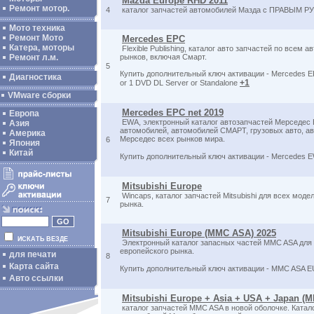
Mazda Europe RHD 2011
Ремонт мотор.
4
каталог запчастей автомобилей Мазда с ПРАВЫМ Р
Мото техника
Ремонт Мото
Mercedes EPC
Катера, моторы
Flexible Publishing, каталог авто запчастей по всем
Ремонт л.м.
рынков, включая Смарт.
5
Купить дополнительный ключ активации - Mercedes E
Диагностика
+1
or 1 DVD DL Server or Standalone
VMware сборки
Mercedes EPC net 2019
Европа
EWA, электронный каталог автозапчастей Мерседес 
Азия
автомобилей, автомобилей СМАРТ, грузовых авто, ав
Америка
Мерседес всех рынков мира.
6
Япония
Китай
Купить дополнительный ключ активации - Mercedes E
Mitsubishi Europe
Wincaps, каталог запчастей Mitsubishi для всех мод
7
рынка.
Mitsubishi Europe (MMC ASA) 2025
ИСКАТЬ ВЕЗДЕ
Электронный каталог запасных частей MMC ASA для
европейского рынка.
для печати
8
Карта сайта
Купить дополнительный ключ активации - MMC ASA E
Авто ссылки
Mitsubishi Europe + Asia + USA + Japan (
каталог запчастей MMC ASA в новой оболочке. Катал