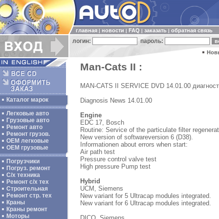
главная
новости
FAQ
заказать
обратная связь
|
|
|
|
логин:
пароль:
Нов
Man-Cats II :
MAN-CATS II SERVICE DVD 14.01.00 диагности
Каталог марок
Diagnosis News 14.01.00
Легковые авто
Engine
Грузовые авто
EDC 17, Bosch
Ремонт авто
Routine: Service of the particulate filter regenera
Ремонт грузов.
New version of softwareversion 6 (D38).
ОЕМ легковые
Informationen about errors when start:
OEM грузовые
Air path test
Pressure control valve test
Погрузчики
High pressure Pump test
Погруз. ремонт
С/х техника
Hybrid
Ремонт с/х тех
UCM, Siemens
Строительная
New variant for 5 Ultracap modules integrated.
Ремонт стр. тех
Краны
New variant for 6 Ultracap modules integrated.
Краны ремонт
Моторы
DICO, Siemens