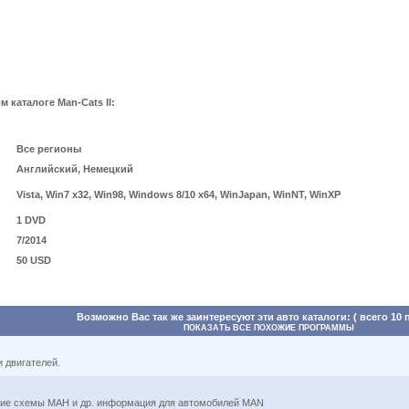
каталоге Man-Cats II:
Все регионы
Английский, Немецкий
Vista, Win7 x32, Win98, Windows 8/10 x64, WinJapan, WinNT, WinXP
1 DVD
7/2014
50 USD
Возможно Вас так же заинтересуют эти авто каталоги: ( всего 10 
ПОКАЗАТЬ ВСЕ ПОХОЖИЕ ПРОГРАММЫ
 двигателей.
кие схемы МАН и др. информация для автомобилей MAN