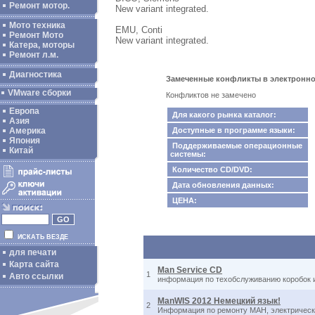
Ремонт мотор.
New variant integrated.
Мото техника
EMU, Conti
Ремонт Мото
New variant integrated.
Катера, моторы
Ремонт л.м.
Диагностика
Замеченные конфликты в электронном 
VMware сборки
Конфликтов не замечено
Европа
Для какого рынка каталог:
Азия
Америка
Доступные в программе языки:
Япония
Поддерживаемые операционные
Китай
системы:
Количество CD/DVD:
Дата обновления данных:
ЦЕНА:
ИСКАТЬ ВЕЗДЕ
для печати
Карта сайта
Man Service CD
1
Авто ссылки
информация по техобслуживанию коробок и
ManWIS 2012 Немецкий язык!
2
Информация по ремонту МАН, электричес