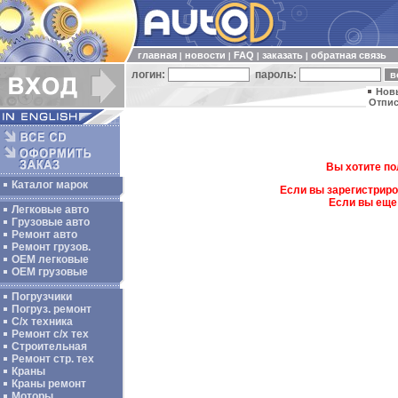
главная
новости
FAQ
заказать
обратная связь
|
|
|
|
логин:
пароль:
Нов
Отпис
Вы хотите по
Каталог марок
Если вы зарегистриро
Если вы еще
Легковые авто
Грузовые авто
Ремонт авто
Ремонт грузов.
ОЕМ легковые
OEM грузовые
Погрузчики
Погруз. ремонт
С/х техника
Ремонт с/х тех
Строительная
Ремонт стр. тех
Краны
Краны ремонт
Моторы