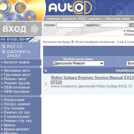
главная
новости
FAQ
заказать
обратная связь
|
|
|
|
логин:
пароль:
Нов
Отпис
Каталоги на букву
R
. Всего выбрано каталогов -
1
на
1
стра
Выбор категории:
Каталог марок
Легковые авто
N
НАИМЕНО
Грузовые авто
Robin Subaru Engines Service Manual EX13, 
Ремонт авто
SP210
Ремонт грузов.
1
книга по ремонту двигателей Робин Субару EX13, 17, 
ОЕМ легковые
OEM грузовые
Погрузчики
Погруз. ремонт
С/х техника
Ремонт с/х тех
Строительная
Ремонт стр. тех
Краны
Краны ремонт
Моторы