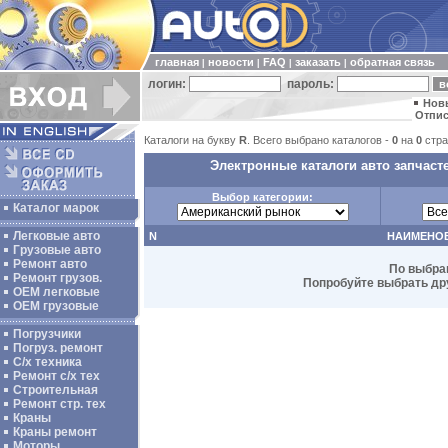
главная
новости
FAQ
заказать
обратная связь
|
|
|
|
логин:
пароль:
Нов
Отпис
Каталоги на букву
R
. Всего выбрано каталогов -
0
на
0
стра
Электронные каталоги авто запчаст
Выбор категории:
Каталог марок
Легковые авто
N
НАИМЕНО
Грузовые авто
Ремонт авто
По выбра
Ремонт грузов.
Попробуйте выбрать дру
ОЕМ легковые
OEM грузовые
Погрузчики
Погруз. ремонт
С/х техника
Ремонт с/х тех
Строительная
Ремонт стр. тех
Краны
Краны ремонт
Моторы