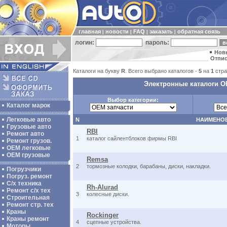
главная
новости
FAQ
заказать
обратная связь
|
|
|
|
логин:
пароль:
Нов
Отпис
Каталоги на букву
R
. Всего выбрано каталогов -
5
на
1
стра
Электронные каталоги OE
Выбор категории:
Каталог марок
Легковые авто
N
НАИМЕНО
Грузовые авто
RBI
Ремонт авто
1
каталог сайлентблоков фирмы RBI
Ремонт грузов.
ОЕМ легковые
OEM грузовые
Remsa
2
тормозные колодки, барабаны, диски, накладки.
Погрузчики
Погруз. ремонт
С/х техника
Rh-Alurad
Ремонт с/х тех
3
колесные диски.
Строительная
Ремонт стр. тех
Краны
Rockinger
Краны ремонт
4
сцепные устройства.
Моторы