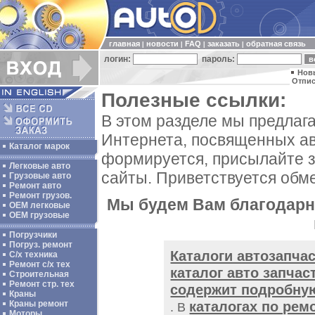
главная
новости
FAQ
заказать
обратная связь
|
|
|
|
логин:
пароль:
Нов
Отпис
Полезные ссылки:
В этом разделе мы предлаг
Интернета, посвященных ав
Каталог марок
формируется, присылайте 
Легковые авто
сайты. Приветствуется обм
Грузовые авто
Ремонт авто
Ремонт грузов.
Мы будем Вам благодарны
ОЕМ легковые
OEM грузовые
Погрузчики
Погруз. ремонт
Каталоги автозапча
С/х техника
Ремонт с/х тех
каталог авто запчас
Строительная
Ремонт стр. тех
содержит подробную
Краны
каталогах по рем
Краны ремонт
. В
Моторы