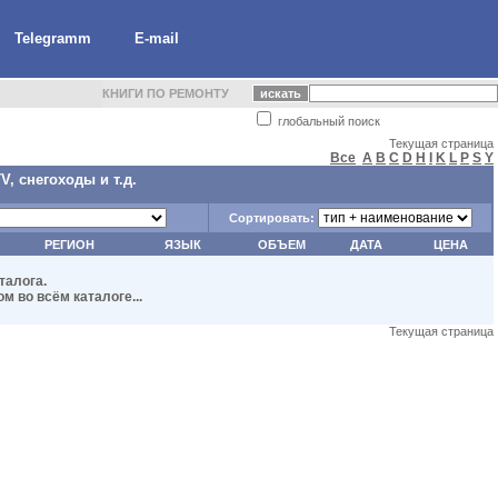
Telegramm
E-mail
КНИГИ ПО РЕМОНТУ
глобальный поиск
Текущая страница
Все
A
B
C
D
H
I
K
L
P
S
Y
, снегоходы и т.д.
Сортировать:
РЕГИОН
ЯЗЫК
ОБЪЕМ
ДАТА
ЦЕНА
талога.
 во всём каталоге...
Текущая страница