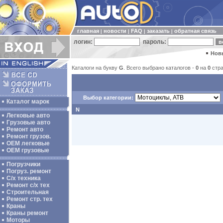
главная
новости
FAQ
заказать
обратная связь
|
|
|
|
логин:
пароль:
Нов
Каталоги на букву
G
. Всего выбрано каталогов -
0
на
0
стра
Выбор категории:
Каталог марок
N
Легковые авто
Грузовые авто
Ремонт авто
Ремонт грузов.
ОЕМ легковые
OEM грузовые
Погрузчики
Погруз. ремонт
С/х техника
Ремонт с/х тех
Строительная
Ремонт стр. тех
Краны
Краны ремонт
Моторы