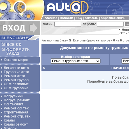
главная
новости
FAQ
заказать
обратная связь
|
|
|
|
логин:
пароль:
Нов
Отпис
Каталоги на букву
G
. Всего выбрано каталогов -
0
на
0
стра
Документация по ремонту грузовых 
Выбор категории:
Каталог марок
Легковые авто
N
НАИМЕНО
Грузовые авто
Ремонт авто
По выбра
Ремонт грузов.
Попробуйте выбрать дру
ОЕМ легковые
OEM грузовые
Погрузчики
Погруз. ремонт
С/х техника
Ремонт с/х тех
Строительная
Ремонт стр. тех
Краны
Краны ремонт
Моторы