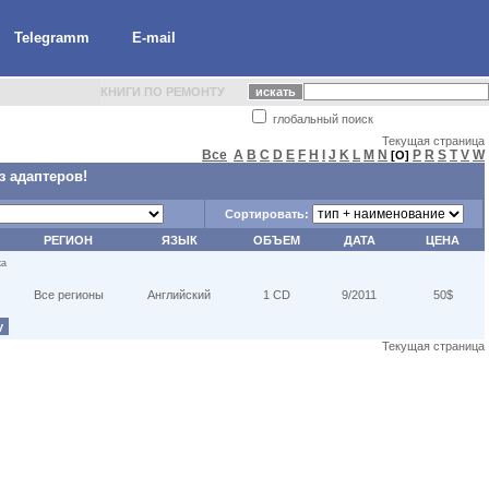
Telegramm
E-mail
КНИГИ ПО РЕМОНТУ
глобальный поиск
Текущая страница
Все
A
B
C
D
E
F
H
I
J
K
L
M
N
P
R
S
T
V
W
[O]
з адаптеров!
Сортировать:
РЕГИОН
ЯЗЫК
ОБЪЕМ
ДАТА
ЦЕНА
ка
Все регионы
Английский
1 CD
9/2011
50$
у
Текущая страница