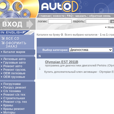
главная
новости
FAQ
заказать
обратная связь
|
|
|
|
логин:
пароль:
Нов
Каталоги на букву
O
. Всего выбрано каталогов -
1
на
1
стра
Выбор категории:
Каталог марок
N
Легковые авто
Olympian EST 2011B
Грузовые авто
программа для диагностики двигателей Perkins (Oly
Ремонт авто
1
Ремонт грузов.
Купить дополнительный ключ активации - Olympian ES
ОЕМ легковые
OEM грузовые
Погрузчики
Погруз. ремонт
С/х техника
Ремонт с/х тех
Строительная
Ремонт стр. тех
Краны
Краны ремонт
Моторы