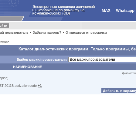
MAX
Whatsapp
ый пользователь
Забыли пароль?
Отписаться от рассылки
ницах
Каталог диагностических программ. Только программы, бе
Выбор марки/производителя:
НАИМЕНОВАНИЕ
Диагности
mpian)
+1
T 2011B activation code
Добавить в корзин