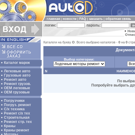
главная
новости
FAQ
заказать
обратная связь
|
|
|
|
логин:
пароль:
Нов
Отпис
Каталоги на букву
O
. Всего выбрано каталогов -
0
на
0
стра
Документа
Выбор категории:
Каталог марок
Легковые авто
N
НАИМЕНО
Грузовые авто
Ремонт авто
По выбра
Ремонт грузов.
Попробуйте выбрать дру
ОЕМ легковые
OEM грузовые
Погрузчики
Погруз. ремонт
С/х техника
Ремонт с/х тех
Строительная
Ремонт стр. тех
Краны
Краны ремонт
Моторы