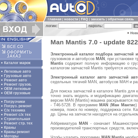
главная
новости
FAQ
заказать
обратная связь
|
|
|
|
логин:
пароль:
Нов
Man Mantis 7.0 - update 822
Электронный каталог подбора запчастей 
грузовиков и автобусов
MAN
, при установке 
Каталог марок
Mantis
содержит полную информацию о грузо
каталогом запчастей Mantis требуется исполь
Легковые авто
Грузовые авто
Электронный каталог авто запчастей ав
Ремонт авто
седельных тягачей MAN, автобусов МАН и ра
Ремонт грузов.
ОЕМ легковые
Для поиска запчастей в каталоге Mantis для 
OEM грузовые
точно знать модель и модификацию двигател
версии MAN (Mantis) машина раскрывается п
Погрузчики
- T46-5728. В программе
MAN
(
Ман Мантис
)
Погруз. ремонт
номера, поиск по номеру, поддержка сети. К
С/х техника
др. Цены на запчасти находятся на отдельном
Ремонт с/х тех
Строительная
Аббревиатура
MAN
- означает Машиностро
Ремонт стр. тех
Краны
производителей транспортных средств, включа
Краны ремонт
Моторы
Чтобы удалить программу
MAN Mantis
необхо