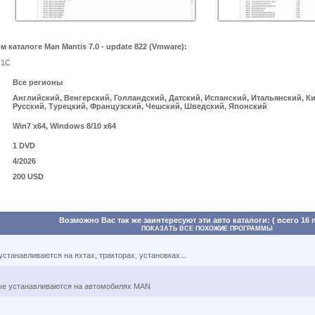
каталоге Man Mantis 7.0 - update 822 (Vmware):
 1С
Все регионы
Английский, Венгерский, Голландский, Датский, Испанский, Итальянский, К
Русский, Турецкий, Французский, Чешский, Шведский, Японский
Win7 x64, Windows 8/10 x64
1 DVD
4/2026
200 USD
Возможно Вас так же заинтересуют эти авто каталоги: ( всего 16 
ПОКАЗАТЬ ВСЕ ПОХОЖИЕ ПРОГРАММЫ
танавливаются на яхтах, тракторах, установках...
рые устанавливаются на автомобилях MAN