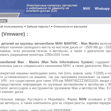
MAX
Whatsapp
ый пользователь
Забыли пароль?
Отписаться от рассылки
 (Vmware) :
и деталей на грузовы автомобили МАН МАНТИС - Man Mantis
включа
требует наличия свободного места на жестком диске от ~2500 Mb до ~32
виках, всех регионов,тягачах и автобусах, а также о двигателях 
зовать разрешение монитора 1280x1024 точек.
томобилей Man - Mantis
(
Man Teile Informations System
) содержит
зличных шасси специального назначения МАН, а также двигателях Man и
конкретной машины необходимо знать тип (пять знаков, напр. F2200) и н
я установленного на машине, так как программа показывает на какие 
о VIN - это существенно для таких VIN как WMAT46ZZZ1M311016, вводя
 представлена информация по грузовым автомобилям и автобусам с 80
аталог аксессуаров и инструментов грузовиков Ман и автобусов Ман. Ес
 компакт диске.
ительные заводы Аугсбурга и Нюрнберга. Фирма
MAN
основана в 19
я автобусы, а также компоненты для их сборки (мосты, коробки передач
димо знать пароль, очень простой “MADONNA”.