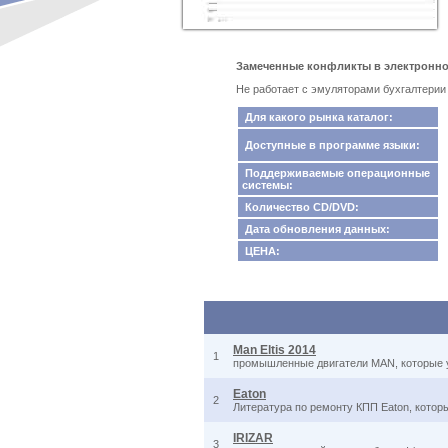
Замеченные конфликты в электронном 
Не работает с эмуляторами бухгалтерии
Для какого рынка каталог:
Доступные в программе языки:
Поддерживаемые операционные
системы:
Количество CD/DVD:
Дата обновления данных:
ЦЕНА:
Man Eltis 2014
1
промышленные двигатели MAN, которые ус
Eaton
2
Литература по ремонту КПП Eaton, кото
IRIZAR
3