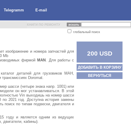
Telegramm
E-mail
КНИГИ ПО РЕМОНТУ
глобальный поиск
ет изображение и номера запчастей для
200 USD
00 Mb
производимых фирмой
MAN
. Для работы с
ДОБАВИТЬ В КОРЗИНУ
 каталог деталей для грузовиков МАН,
ВЕРНУТЬСЯ
 трансмиссиях Doromat.
омер шасси (четыре знака напр. 1001) или
модели он мог устанавливаться. В этой
 полностью Vin выходишь на номер шасси
 по 2021 год. Доступна история замены
ть поиск по типам подвески, двигателя и
15 году и является одним из ведущих
, двигатели, кабины).