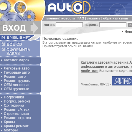
главная
новости
FAQ
заказать
обратная связь
|
|
|
|
логин:
пароль:
Нов
Полезные ссылки:
В этом разделе мы предлагаем каталог наиболее интерес
Приветствуется обмен ссылками.
Каталог марок
Каталоги автозапчастей на А
информацию о авто-запчаст
Легковые авто
любителя
Вы сможете задать в
Грузовые авто
Ремонт авто
Ремонт грузов.
Минибаннер 88х31 -
ОЕМ легковые
OEM грузовые
Погрузчики
Погруз. ремонт
С/х техника
Ремонт с/х тех
Строительная
Ремонт стр. тех
Краны
Краны ремонт
Моторы