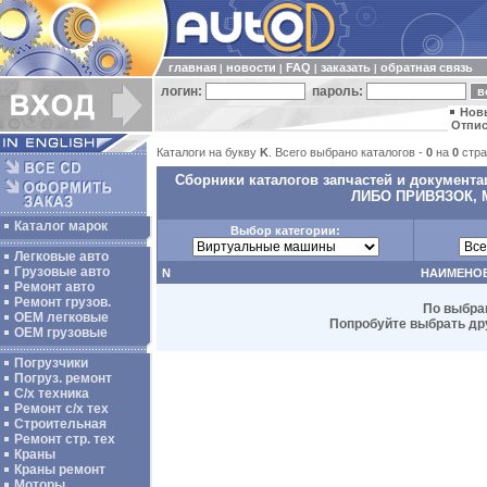
главная
новости
FAQ
заказать
обратная связь
|
|
|
|
логин:
пароль:
Нов
Отпис
Каталоги на букву
K
. Всего выбрано каталогов -
0
на
0
стра
Сборники каталогов запчастей и докумен
ЛИБО ПРИВЯЗОК,
Каталог марок
Выбор категории:
Легковые авто
Грузовые авто
N
НАИМЕНО
Ремонт авто
Ремонт грузов.
По выбра
ОЕМ легковые
Попробуйте выбрать дру
OEM грузовые
Погрузчики
Погруз. ремонт
С/х техника
Ремонт с/х тех
Строительная
Ремонт стр. тех
Краны
Краны ремонт
Моторы