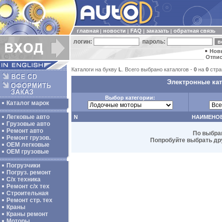
главная
новости
FAQ
заказать
обратная связь
|
|
|
|
логин:
пароль:
Нов
Отпис
Каталоги на букву
L
. Всего выбрано каталогов -
0
на
0
стра
Электронные кат
Выбор категории:
Каталог марок
Легковые авто
N
НАИМЕНО
Грузовые авто
Ремонт авто
По выбра
Ремонт грузов.
Попробуйте выбрать дру
ОЕМ легковые
OEM грузовые
Погрузчики
Погруз. ремонт
С/х техника
Ремонт с/х тех
Строительная
Ремонт стр. тех
Краны
Краны ремонт
Моторы