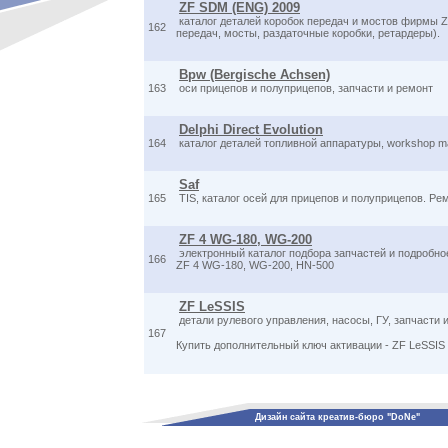
ZF SDM (ENG) 2009
каталог деталей коробок передач и мостов фирмы Z
162
передач, мосты, раздаточные коробки, ретардеры).
Bpw (Bergische Achsen)
163
оси прицепов и полуприцепов, запчасти и ремонт
Delphi Direct Evolution
164
каталог деталей топливной аппаратуры, workshop m
Saf
165
TIS, каталог осей для прицепов и полуприцепов. Рем
ZF 4 WG-180, WG-200
электронный каталог подбора запчастей и подробно
166
ZF 4 WG-180, WG-200, HN-500
ZF LeSSIS
детали рулевого управления, насосы, ГУ, запчасти и
167
Купить дополнительный ключ активации - ZF LeSSIS
Дизайн сайта креатив-бюро "DoNe"