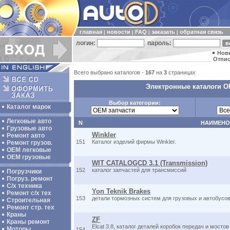
главная
новости
FAQ
заказать
обратная связь
|
|
|
|
логин:
пароль:
Нов
Отпис
Всего выбрано каталогов -
167
на
3
страницах
Электронные каталоги OE
Выбор категории:
Каталог марок
Легковые авто
N
НАИМЕНО
Грузовые авто
Winkler
Ремонт авто
151
Каталог изделий фирмы Winkler.
Ремонт грузов.
ОЕМ легковые
OEM грузовые
WIT CATALOGCD 3.1 (Transmission)
152
каталог запчастей для трансмиссий
Погрузчики
Погруз. ремонт
С/х техника
Yon Teknik Brakes
Ремонт с/х тех
153
детали тормозных систем для грузовых и автобусов
Строительная
Ремонт стр. тех
Краны
ZF
Краны ремонт
Elcat 3.8, каталог деталей коробок передач и мост
Моторы
154