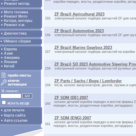
коробки передач, мосты, раздаточные коробки, рета
Ремонт мотор.
Мото техника
ZF Brazil Agricultural 2023
Ремонт Мото
155
электронный каталог подбора запчастей ZF для сел
Катера, моторы
Ремонт л.м.
ZF Brazil Automotive 2023
Диагностика
156
электронный каталог подбора запчастей ZF для гру
VMware сборки
ZF Brazil Marine Gearbox 2023
Европа
157
электронный каталог подбора запчастей на коробки
Азия
Америка
Япония
ZF Brazil SD 2023 Automotive Steering Pro
Китай
158
электронный каталог подбора запчастей рулевых ре
ZF Parts / Sachs / Boge / Lemforder
159
InCat, каталог амортизаторов, дисков, пружин и сце
ZF SDM (DE) 2007
каталог деталей коробок передач и мостов фирмы Z
160
ИСКАТЬ ВЕЗДЕ
передач, мосты, раздаточные коробки, ретардеры).
для печати
Карта сайта
ZF SDM (ENG) 2007
Авто ссылки
каталог деталей коробок передач и мостов фирмы Z
161
передач, мосты, раздаточные коробки, ретардеры).