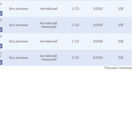
ей
Все регионы
Английский
1 CD
1/2002
10$
у
ей
Английский,
Все регионы
1 CD
3/2008
20$
Немецкий
у
ей
Все регионы
Английский
1 CD
3/2008
20$
у
 и
Английский,
ту
Все регионы
3 CD
6/2004
25$
Немецкий
у
Текущая страница