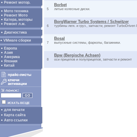
Ремонт мотор.
Borbet
5
литые колесные диски.
Мото техника
Ремонт Мото
Катера, моторы
BorgWarner Turbo Systems / Schwitzer
Ремонт л.м.
6
турбины легк. и груз., запчасти, ремонт TurboDriven I
Диагностика
Bosal
VMware сборки
7
выпускные системы, фаркопы, багажники.
Европа
Азия
Bpw (Bergische Achsen)
Америка
8
оси прицепов и полуприцепов, запчасти и ремонт
Япония
Китай
ИСКАТЬ ВЕЗДЕ
для печати
Карта сайта
Авто ссылки