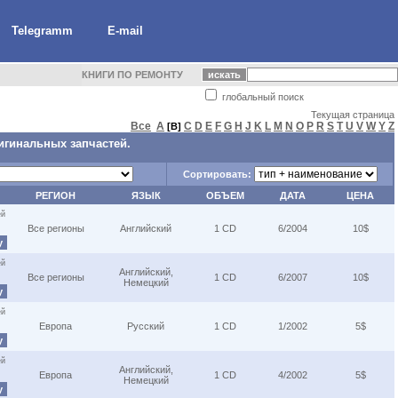
Telegramm
E-mail
КНИГИ ПО РЕМОНТУ
глобальный поиск
Текущая страница
Все
A
C
D
E
F
G
H
J
K
L
M
N
O
P
R
S
T
U
V
W
Y
Z
[B]
игинальных запчастей.
Сортировать:
РЕГИОН
ЯЗЫК
ОБЪЕМ
ДАТА
ЦЕНА
ей
Все регионы
Английский
1 CD
6/2004
10$
у
ей
Английский,
Все регионы
1 CD
6/2007
10$
Немецкий
у
ей
Европа
Русский
1 CD
1/2002
5$
у
ей
Английский,
Европа
1 CD
4/2002
5$
Немецкий
у