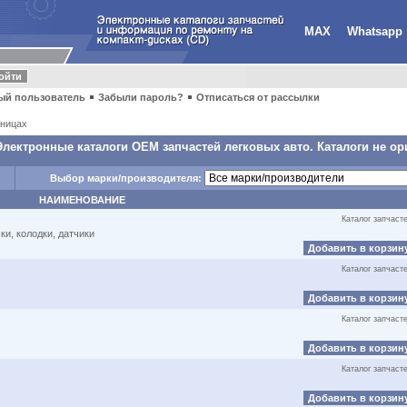
MAX
Whatsapp
ый пользователь
Забыли пароль?
Отписаться от рассылки
ницах
Электронные каталоги OEM запчастей легковых авто. Каталоги не ор
Выбор марки/производителя:
НАИМЕНОВАНИЕ
Каталог запчаст
и, колодки, датчики
Добавить в корзин
Каталог запчаст
Добавить в корзин
Каталог запчаст
Добавить в корзин
Каталог запчаст
Добавить в корзин