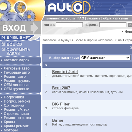
главная
новости
FAQ
заказать
обратная связь
|
|
|
|
логин:
пароль:
Нов
Каталоги на букву
B
. Всего выбрано каталогов -
8
на
1
стра
Выбор категории:
Каталог марок
N
Легковые авто
Bendix / Jurid
Грузовые авто
1
детали тормозной системы, системы сцепления, диск
Ремонт авто
Ремонт грузов.
ОЕМ легковые
Beru 2007
OEM грузовые
2
свечи зажигания, лампы накаливания, датчики
Погрузчики
Погруз. ремонт
BIG Filter
С/х техника
3
каталог фильтров
Ремонт с/х тех
Строительная
Ремонт стр. тех
Birner
Краны
4
Palme, склад немецкого поставщика
Краны ремонт
Моторы