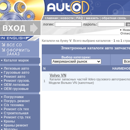
главная
новости
FAQ
заказать
обратная связь
|
|
|
|
логин:
пароль:
Нов
Отпис
Каталоги на букву
V
. Всего выбрано каталогов -
1
на
1
стра
Электронные каталоги авто запчаст
Выбор категории:
Каталог марок
Легковые авто
N
НАИМЕНО
Грузовые авто
Volvo VN
Ремонт авто
Каталог запасных частей Volvo грузового автотрансп
Ремонт грузов.
1
Модели Вольво VN (капотные)
ОЕМ легковые
OEM грузовые
Погрузчики
Погруз. ремонт
С/х техника
Ремонт с/х тех
Строительная
Ремонт стр. тех
Краны
Краны ремонт
Моторы