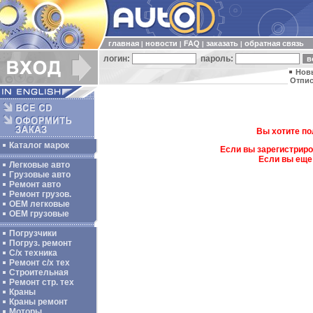
главная
новости
FAQ
заказать
обратная связь
|
|
|
|
логин:
пароль:
Нов
Отпис
Вы хотите по
Каталог марок
Если вы зарегистриро
Если вы еще
Легковые авто
Грузовые авто
Ремонт авто
Ремонт грузов.
ОЕМ легковые
OEM грузовые
Погрузчики
Погруз. ремонт
С/х техника
Ремонт с/х тех
Строительная
Ремонт стр. тех
Краны
Краны ремонт
Моторы