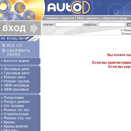
главная
новости
FAQ
заказать
обратная связь
|
|
|
|
логин:
пароль:
Нов
Отпис
Вы хотите по
Каталог марок
Если вы зарегистриро
Если вы еще
Легковые авто
Грузовые авто
Ремонт авто
Ремонт грузов.
ОЕМ легковые
OEM грузовые
Погрузчики
Погруз. ремонт
С/х техника
Ремонт с/х тех
Строительная
Ремонт стр. тех
Краны
Краны ремонт
Моторы