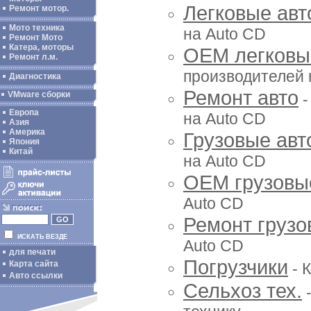
Легковые авт
Ремонт мотор.
Мото техника
на Auto CD
Ремонт Мото
Катера, моторы
ОЕМ легковы
Ремонт л.м.
производителей 
Диагностика
Ремонт авто
VMware сборки
-
Европа
на Auto CD
Азия
Америка
Грузовые авт
Япония
Китай
на Auto CD
OEM грузовы
Auto CD
Ремонт грузо
ИСКАТЬ ВЕЗДЕ
Auto CD
для печати
Погрузчики
Карта сайта
- 
Авто ссылки
Сельхоз тех.
-