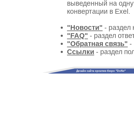
выведенный на одну
конвертации в Exel.
"Новости"
- раздел 
"FAQ"
- раздел отве
"Обратная связь"
-
Ссылки
- раздел по
Дизайн сайта креатив-бюро "DoNe"