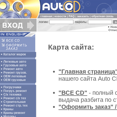
главная
новости
FAQ
заказать
обратная связь
|
|
|
|
логин:
пароль:
Нов
Отпис
Карта сайта:
Каталог марок
Легковые авто
Грузовые авто
Ремонт авто
"Главная страница
Ремонт грузов.
ОЕМ легковые
нашего сайта Auto C
OEM грузовые
Погрузчики
Погруз. ремонт
"ВСЕ CD"
- полный с
С/х техника
Ремонт с/х тех
выдача разбита по с
Строительная
"Оформить заказ" /
Ремонт стр. тех
Краны
Краны ремонт
Моторы