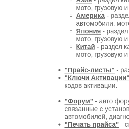
Азия
- раздел ка
мото, грузовую и
Америка
- разде
автомобили, мото
Япония
- раздел
мото, грузовую и
Китай
- раздел к
мото, грузовую и
"Прайс-листы"
- ра
"Ключи Активации
кодов активации.
"Форум"
- авто фор
связанные с установ
автомобилей, диагно
"Печать прайса"
- с