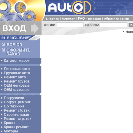
главная
новости
FAQ
заказать
обратная связь
|
|
|
|
логин:
пароль:
Нов
Каталог марок
Легковые авто
Грузовые авто
Ремонт авто
Ремонт грузов.
ОЕМ легковые
OEM грузовые
Погрузчики
Погруз. ремонт
С/х техника
Ремонт с/х тех
Строительная
Ремонт стр. тех
Краны
Краны ремонт
Моторы