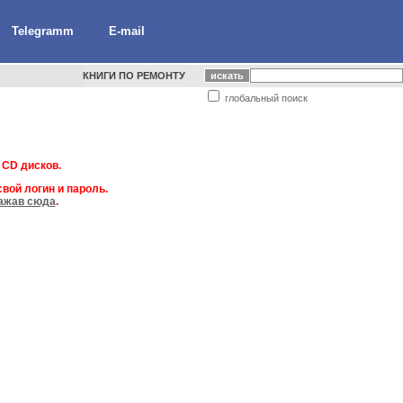
Telegramm
E-mail
КНИГИ ПО РЕМОНТУ
глобальный поиск
 CD дисков.
вой логин и пароль.
ажав сюда
.