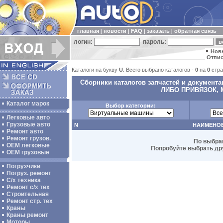
главная
новости
FAQ
заказать
обратная связь
|
|
|
|
логин:
пароль:
Нов
Отпис
Каталоги на букву
U
. Всего выбрано каталогов -
0
на
0
стра
Сборники каталогов запчастей и докумен
ЛИБО ПРИВЯЗОК,
Каталог марок
Выбор категории:
Легковые авто
Грузовые авто
N
НАИМЕНО
Ремонт авто
Ремонт грузов.
По выбра
ОЕМ легковые
Попробуйте выбрать дру
OEM грузовые
Погрузчики
Погруз. ремонт
С/х техника
Ремонт с/х тех
Строительная
Ремонт стр. тех
Краны
Краны ремонт
Моторы