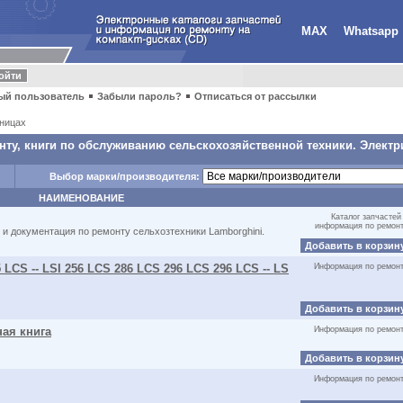
MAX
Whatsapp
ый пользователь
Забыли пароль?
Отписаться от рассылки
ницах
ту, книги по обслуживанию сельскохозяйственной техники. Электр
Выбор марки/производителя:
НАИМЕНОВАНИЕ
Каталог запчастей
информация по ремон
и документация по ремонту сельхозтехники Lamborghini.
Добавить в корзин
 LCS -- LSI 256 LCS 286 LCS 296 LCS 296 LCS -- LS
Информация по ремон
Добавить в корзин
ная книга
Информация по ремон
Добавить в корзин
Информация по ремон