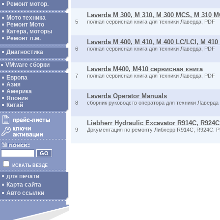
Ремонт мотор.
Laverda M 300, M 310, M 300 MCS, M 310 
Мото техника
5
полная сервисная книга для техники Лаверда, PDF
Ремонт Мото
Катера, моторы
Ремонт л.м.
Laverda M 400, M 410, M 400 LC/LCI, M 41
6
полная сервисная книга для техники Лаверда, PDF
Диагностика
VMware сборки
Laverda M400, M410 сервисная книга
7
полная сервисная книга для техники Лаверда, PDF
Европа
Азия
Америка
Laverda Operator Manuals
Япония
8
сборник руководств оператора для техники Лаверда
Китай
Liebherr Hydraulic Excavator R914C, R924C, 
9
Документация по ремонту Либхерр R914C, R924C. 
ИСКАТЬ ВЕЗДЕ
для печати
Карта сайта
Авто ссылки