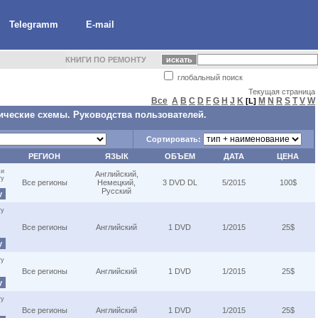
Telegramm
E-mail
КНИГИ ПО РЕМОНТУ
глобальный поиск
Текущая страница
Все
A
B
C
D
F
G
H
J
K
M
N
R
S
T
V
W
[L]
ические схемы. Руководства пользователей.
Сортировать:
РЕГИОН
ЯЗЫК
ОБЪЕМ
ДАТА
ЦЕНА
 и
Английский,
ту
Все регионы
Немецкий,
3 DVD DL
5/2015
100$
Русский
у
ту
Все регионы
Английский
1 DVD
1/2015
25$
у
ту
Все регионы
Английский
1 DVD
1/2015
25$
у
ту
Все регионы
Английский
1 DVD
1/2015
25$