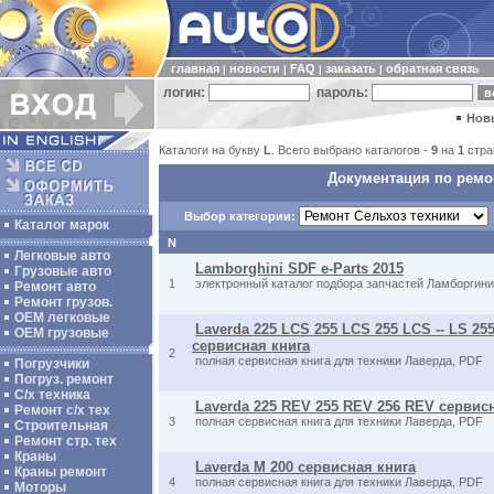
главная
новости
FAQ
заказать
обратная связь
|
|
|
|
логин:
пароль:
Нов
Каталоги на букву
L
. Всего выбрано каталогов -
9
на
1
стра
Документация по ремон
Выбор категории:
Каталог марок
N
Легковые авто
Lamborghini SDF e-Parts 2015
Грузовые авто
1
электронный каталог подбора запчастей Ламборгини 
Ремонт авто
Ремонт грузов.
ОЕМ легковые
Laverda 225 LCS 255 LCS 255 LCS -- LS 255
OEM грузовые
сервисная книга
2
полная сервисная книга для техники Лаверда, PDF
Погрузчики
Погруз. ремонт
С/х техника
Laverda 225 REV 255 REV 256 REV сервис
Ремонт с/х тех
3
полная сервисная книга для техники Лаверда, PDF
Строительная
Ремонт стр. тех
Краны
Laverda M 200 сервисная книга
Краны ремонт
4
полная сервисная книга для техники Лаверда, PDF
Моторы