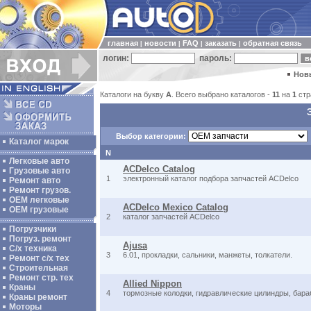
главная
новости
FAQ
заказать
обратная связь
|
|
|
|
логин:
пароль:
Нов
Каталоги на букву
A
. Всего выбрано каталогов -
11
на
1
стр
Выбор категории:
Каталог марок
N
Легковые авто
ACDelco Catalog
Грузовые авто
1
электронный каталог подбора запчастей ACDelco
Ремонт авто
Ремонт грузов.
ОЕМ легковые
ACDelco Mexico Catalog
OEM грузовые
2
каталог запчастей ACDelco
Погрузчики
Погруз. ремонт
Ajusa
С/х техника
3
6.01, прокладки, сальники, манжеты, толкатели.
Ремонт с/х тех
Строительная
Ремонт стр. тех
Allied Nippon
Краны
4
тормозные колодки, гидравлические цилиндры, бара
Краны ремонт
Моторы