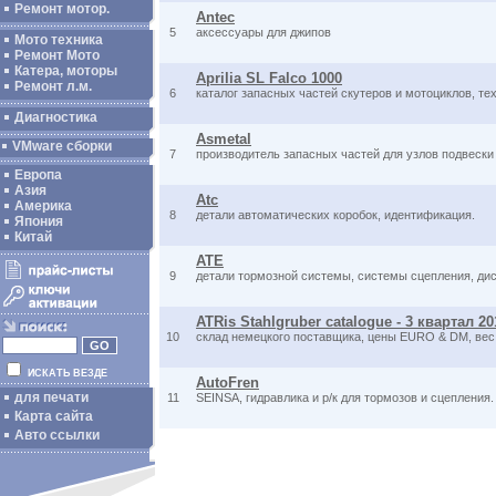
Ремонт мотор.
Antec
5
аксессуары для джипов
Мото техника
Ремонт Мото
Катера, моторы
Aprilia SL Falco 1000
Ремонт л.м.
6
каталог запасных частей скутеров и мотоциклов, те
Диагностика
Asmetal
VMware сборки
7
производитель запасных частей для узлов подвески
Европа
Азия
Atc
Америка
8
детали автоматических коробок, идентификация.
Япония
Китай
ATE
9
детали тормозной системы, системы сцепления, диск
ATRis Stahlgruber catalogue - 3 квартал 20
10
склад немецкого поставщика, цены EURO & DM, вес,
ИСКАТЬ ВЕЗДЕ
AutoFren
для печати
11
SEINSA, гидравлика и р/к для тормозов и сцепления.
Карта сайта
Авто ссылки