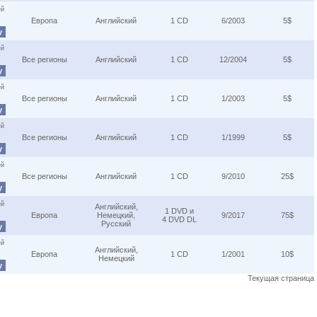
ей
Европа
Английский
1 CD
6/2003
5$
у
ей
Все регионы
Английский
1 CD
12/2004
5$
у
ей
Все регионы
Английский
1 CD
1/2003
5$
у
ей
Все регионы
Английский
1 CD
1/1999
5$
у
ей
Все регионы
Английский
1 CD
9/2010
25$
у
ей
Английский,
1 DVD и
Европа
Немецкий,
9/2017
75$
4 DVD DL
Русский
у
ей
Английский,
Европа
1 CD
1/2001
10$
Немецкий
у
Текущая страница