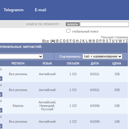
Telegramm
E-mail
КНИГИ ПО РЕМОНТУ
глобальный поиск
Текущая страница
Все
B
C
D
E
F
G
H
J
K
L
M
N
O
P
R
S
T
U
V
W
Y
Z
[A]
игинальных запчастей.
Сортировать:
РЕГИОН
ЯЗЫК
ОБЪЕМ
ДАТА
ЦЕНА
ей
Все регионы
Английский
1 CD
5/2011
15$
у
ей
Все регионы
Английский
1 CD
6/2011
25$
у
ей
Английский,
Европа
Немецкий,
1 CD
6/2006
10$
Русский
у
ей
Все регионы
Английский
1 CD
6/2006
10$
у