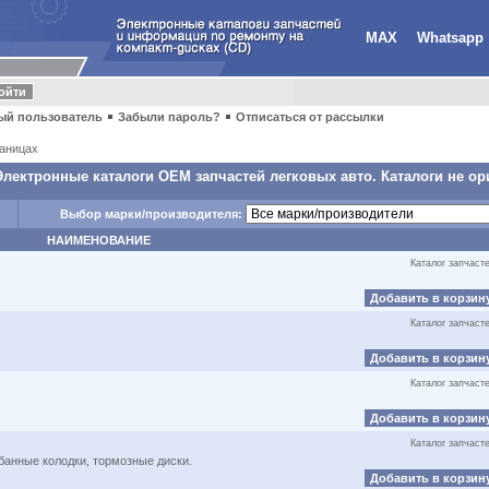
MAX
Whatsapp
ый пользователь
Забыли пароль?
Отписаться от рассылки
аницах
Электронные каталоги OEM запчастей легковых авто. Каталоги не ор
Выбор марки/производителя:
НАИМЕНОВАНИЕ
Каталог запчаст
Добавить в корзин
Каталог запчаст
Добавить в корзин
Каталог запчаст
Добавить в корзин
Каталог запчаст
банные колодки, тормозные диски.
Добавить в корзин