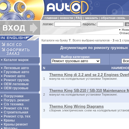
главная
новости
FAQ
заказать
обратная связь
|
|
|
|
логин:
пароль:
Нов
Отпис
Каталоги на букву
T
. Всего выбрано каталогов -
3
на
1
стра
Документация по ремонту грузовых 
Выбор категории:
Каталог марок
Легковые авто
N
НАИМЕНО
Грузовые авто
Thermo King di 2.2 and se 2.2 Engines Ove
Ремонт авто
1
манула на холодильные установки Термокинг.
Ремонт грузов.
ОЕМ легковые
OEM грузовые
Thermo King SB-210 / SB-310 Maintenance 
2
мануал на холодильные установки Термокинг.
Погрузчики
Погруз. ремонт
С/х техника
Thermo King Wiring Diagrams
Ремонт с/х тех
3
сборник электрических схем на холодильные установ
Строительная
Ремонт стр. тех
Краны
Краны ремонт
Моторы