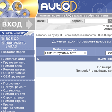
главная
новости
FAQ
заказать
обратная связь
|
|
|
|
логин:
пароль:
Нов
Отпис
Каталоги на букву
O
. Всего выбрано каталогов -
0
на
0
стра
Документация по ремонту грузовых 
Выбор категории:
Каталог марок
Легковые авто
N
НАИМЕНО
Грузовые авто
Ремонт авто
По выбра
Ремонт грузов.
Попробуйте выбрать дру
ОЕМ легковые
OEM грузовые
Погрузчики
Погруз. ремонт
С/х техника
Ремонт с/х тех
Строительная
Ремонт стр. тех
Краны
Краны ремонт
Моторы