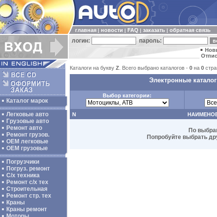
главная
новости
FAQ
заказать
обратная связь
|
|
|
|
логин:
пароль:
Нов
Отпис
Каталоги на букву
Z
. Всего выбрано каталогов -
0
на
0
стра
Электронные каталоги
Выбор категории:
Каталог марок
Легковые авто
N
НАИМЕНО
Грузовые авто
Ремонт авто
По выбра
Ремонт грузов.
Попробуйте выбрать дру
ОЕМ легковые
OEM грузовые
Погрузчики
Погруз. ремонт
С/х техника
Ремонт с/х тех
Строительная
Ремонт стр. тех
Краны
Краны ремонт
Моторы