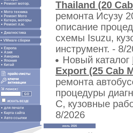
Thailand (20 Cab
Ремонт мотор.
Мото техника
ремонта Исузу 2
Ремонт Мото
Катера, моторы
описание процед
Ремонт л.м.
Диагностика
схемы Isuzu, ку
VMware сборки
инструмент. - 8/
Европа
Азия
Америка
Новый каталог
Япония
Китай
Export (25 Cab 
ремонта автобус
процедуры диагн
C, кузовные рабо
ИСКАТЬ ВЕЗДЕ
для печати
8/2026
Карта сайта
Авто ссылки
июль 2026