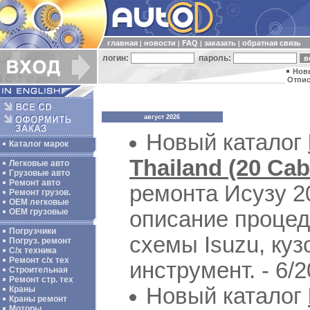
главная
новости
FAQ
заказать
обратная связь
|
|
|
|
логин:
пароль:
Нов
Отпис
август 2026
Новый каталог
Каталог марок
Thailand (20 Cab
Легковые авто
Грузовые авто
Ремонт авто
ремонта Исузу 2
Ремонт грузов.
ОЕМ легковые
описание процед
OEM грузовые
Погрузчики
схемы Isuzu, ку
Погруз. ремонт
С/х техника
Ремонт с/х тех
инструмент. - 6/
Строительная
Ремонт стр. тех
Новый каталог
Краны
Краны ремонт
Моторы