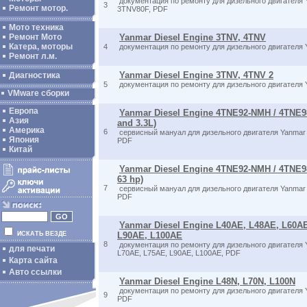
документация по ремонту для дизельного двигателя
3
Ремонт мотор.
3TNV80F, PDF
Мото техника
Ремонт Мото
Yanmar Diesel Engine 3TNV, 4TNV
Катера, моторы
4
документация по ремонту для дизельного двигателя
Ремонт л.м.
Yanmar Diesel Engine 3TNV, 4TNV 2
Диагностика
5
документация по ремонту для дизельного двигателя
VMware сборки
Европа
Yanmar Diesel Engine 4TNE92-NMH / 4TNE9
Азия
and 3.3L)
Америка
6
сервисный мануал для дизельного двигателя Yanmar Di
Япония
PDF
Китай
Yanmar Diesel Engine 4TNE92-NMH / 4TNE9
63 hp)
7
сервисный мануал для дизельного двигателя Yanmar Di
PDF
Yanmar Diesel Engine L40AE, L48AE, L60A
ИСКАТЬ ВЕЗДЕ
L90AE, L100AE
8
документация по ремонту для дизельного двигателя 
для печати
L70AE, L75AE, L90AE, L100AE, PDF
Карта сайта
Авто ссылки
Yanmar Diesel Engine L48N, L70N, L100N
документация по ремонту для дизельного двигателя 
9
PDF