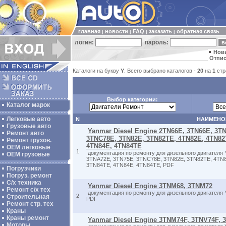
главная
новости
FAQ
заказать
обратная связь
|
|
|
|
логин:
пароль:
Нов
Отпис
Каталоги на букву
Y
. Всего выбрано каталогов -
20
на
1
стр
Выбор категории:
Каталог марок
Легковые авто
N
НАИМЕНО
Грузовые авто
Yanmar Diesel Engine 2TN66E, 3TN66E, 3T
Ремонт авто
3TNC78E, 3TN82E, 3TN82TE, 4TN82E, 4TN82
Ремонт грузов.
4TN84E, 4TN84TE
ОЕМ легковые
1
документация по ремонту для дизельного двигателя
OEM грузовые
3TNA72E, 3TN75E, 3TNC78E, 3TN82E, 3TN82TE, 4TN8
3TN84TE, 4TN84E, 4TN84TE, PDF
Погрузчики
Погруз. ремонт
С/х техника
Yanmar Diesel Engine 3TNM68, 3TNM72
Ремонт с/х тех
документация по ремонту для дизельного двигателя
2
Строительная
PDF
Ремонт стр. тех
Краны
Краны ремонт
Yanmar Diesel Engine 3TNM74F, 3TNV74F, 
Моторы