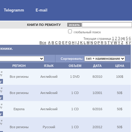
Telegramm
E-mail
КНИГИ ПО РЕМОНТУ
глобальный поиск
1
2
3
5
6
Текущая страница
[4]
Все
A
B
C
D
E
F
G
H
I
J
K
L
M
N
O
P
R
S
T
V
W
Y
Z
К
У
ехники.
Сортировать:
РЕГИОН
ЯЗЫК
ОБЪЕМ
ДАТА
ЦЕНА
 и
ту
Все регионы
Английский
1 DVD
8/2010
100$
ну
 и
ту
Все регионы
Английский
1 CD
1/2001
50$
ну
 и
ту
Европа
Английский
1 CD
6/2016
50$
ну
 и
ту
Все регионы
Русский
1 CD
2/2012
50$