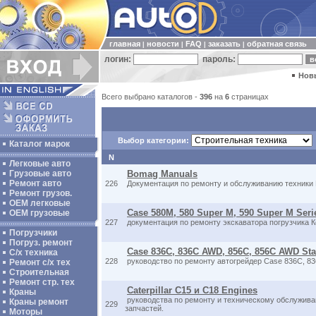
главная
новости
FAQ
заказать
обратная связь
|
|
|
|
логин:
пароль:
Нов
Всего выбрано каталогов -
396
на
6
страницах
Выбор категории:
Каталог марок
N
Легковые авто
Грузовые авто
Bomag Manuals
Ремонт авто
226
Документация по ремонту и обслуживанию техники
Ремонт грузов.
ОЕМ легковые
Case 580M, 580 Super M, 590 Super M Seri
OEM грузовые
227
документация по ремонту экскаватора погрузчика 
Погрузчики
Погруз. ремонт
Case 836C, 836C AWD, 856C, 856C AWD Sta
С/х техника
228
руководство по ремонту автогрейдер Case 836C, 836
Ремонт с/х тех
Строительная
Ремонт стр. тех
Caterpillar C15 и C18 Engines
Краны
руководства по ремонту и техническому обслуживан
Краны ремонт
229
запчастей.
Моторы