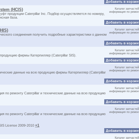
Добавить в корзи
ystem (HCIS)
Каталог запчастей
информация по ремон
т продукции Caterpillar Inc. Подбор осуществляется по номеру,
нсная база.
Добавить в корзи
(HIS)
Каталог запчастей
информация по ремон
ческого соединения получить подробные характеристики о данном
Добавить в корзи
Каталог запчастей
информация по ремон
 продукцию фирмы Катерпиллер (Caterpillar SIS).
Добавить в корзи
Каталог запчастей
информация по ремон
ические данные на всю продукцию фирмы Катерпиллер (Caterpillar
Добавить в корзи
Каталог запчастей
информация по ремон
ия по ремонту Caterpillar и технические данные на всю продукцию
Добавить в корзи
Каталог запчастей
информация по ремон
ия по ремонту Caterpillar и технические данные на всю продукцию
+1
 SIS License 2009-2010
Добавить в корзи
Каталог запчастей