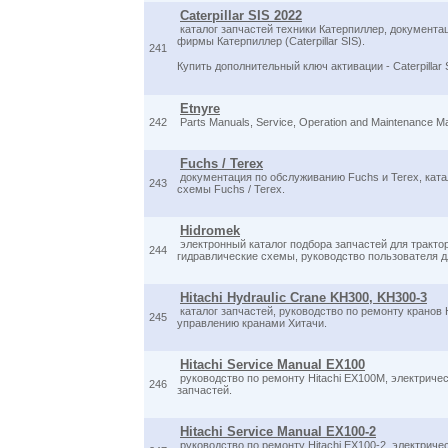
Caterpillar SIS 2022
каталог запчастей техники Катерпиллер, документац
фирмы Катерпиллер (Caterpillar SIS).
241
Купить дополнительный ключ активации - Caterpillar
Etnyre
242
Parts Manuals, Service, Operation and Maintenance M
Fuchs / Terex
документация по обслуживанию Fuchs и Terex, катал
243
схемы Fuchs / Terex.
Hidromek
электронный каталог подбора запчастей для трактор
244
гидравлические схемы, руководство пользователя д
Hitachi Hydraulic Crane KH300, KH300-3
каталог запчастей, руководство по ремонту кранов 
245
управлению кранами Хитачи.
Hitachi Service Manual EX100
руководство по ремонту Hitachi EX100M, электриче
246
запчастей.
Hitachi Service Manual EX100-2
руководство по ремонту Hitachi EX100-2, электриче