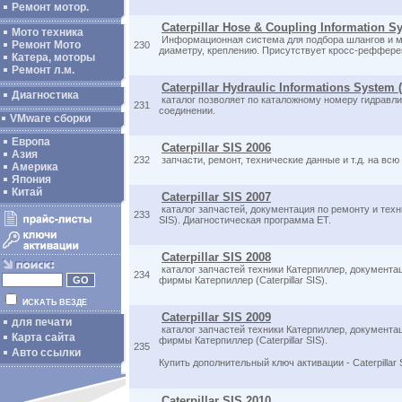
Ремонт мотор.
Caterpillar Hose & Coupling Information S
Мото техника
Информационная система для подбора шлангов и муф
Ремонт Мото
230
диаметру, креплению. Присутствует кросс-реффере
Катера, моторы
Ремонт л.м.
Caterpillar Hydraulic Informations System 
Диагностика
каталог позволяет по каталожному номеру гидравли
231
соединении.
VMware сборки
Европа
Caterpillar SIS 2006
Азия
232
запчасти, ремонт, технические данные и т.д. на всю
Америка
Япония
Китай
Caterpillar SIS 2007
каталог запчастей, документация по ремонту и техн
233
SIS). Диагностическая программа ET.
Caterpillar SIS 2008
каталог запчастей техники Катерпиллер, документац
234
фирмы Катерпиллер (Caterpillar SIS).
ИСКАТЬ ВЕЗДЕ
Caterpillar SIS 2009
для печати
каталог запчастей техники Катерпиллер, документац
Карта сайта
фирмы Катерпиллер (Caterpillar SIS).
235
Авто ссылки
Купить дополнительный ключ активации - Caterpillar
Caterpillar SIS 2010