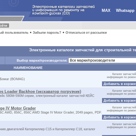
MAX
Whatsapp
ый пользователь
Забыли пароль?
Отписаться от рассылки
Электронные каталоги запчастей для строительной т
Выбор марки/производителя:
НАИМЕНОВАНИЕ
Каталог запчастей
информация по ремон
 Бомаг (BOMAG)
Добавить в корзи
es Loader Backhoe (экскаватор погрузчик)
Каталог запчастей
информация по ремон
Кейс 580M-590M серии, электронный каталог запчастей КЕЙС
Добавить в корзи
ge IV Motor Grader
Каталог запчастей
информация по ремон
C AWD, 856C, 856C AWD Stage IV Motor Grader, 2049 pages, PDF.
Добавить в корзи
Каталог запчастей
информация по ремон
ию двигателей Катерпиллер C15 и Катерпиллер C18, каталог