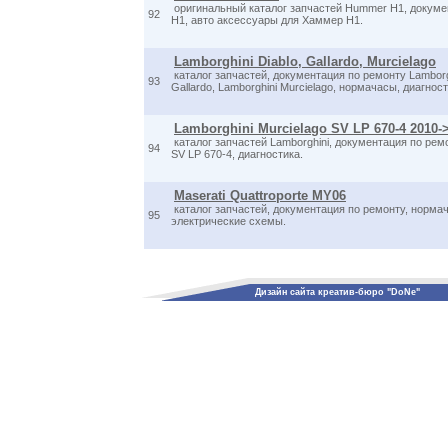
оригинальный каталог запчастей Hummer H1, докум
92
H1, авто аксессуары для Хаммер H1.
Lamborghini Diablo, Gallardo, Murcielago
каталог запчастей, документация по ремонту Lamborgh
93
Gallardo, Lamborghini Murcielago, нормачасы, диагнос
Lamborghini Murcielago SV LP 670-4 2010-
каталог запчастей Lamborghini, документация по ремо
94
SV LP 670-4, диагностика.
Maserati Quattroporte MY06
каталог запчастей, документация по ремонту, нормач
95
электрические схемы.
Дизайн сайта креатив-бюро "DoNe"