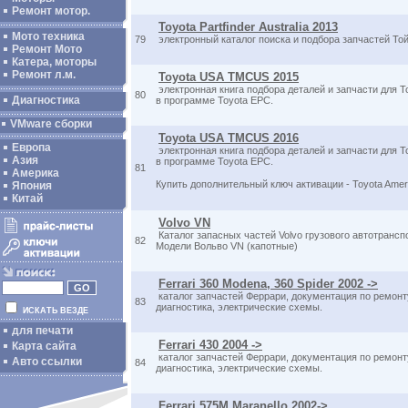
Ремонт мотор.
Toyota Partfinder Australia 2013
Мото техника
79
электронный каталог поиска и подбора запчастей То
Ремонт Мото
Катера, моторы
Ремонт л.м.
Toyota USA TMCUS 2015
электронная книга подбора деталей и запчасти для Т
80
Диагностика
в программе Toyota EPC.
VMware сборки
Toyota USA TMCUS 2016
Европа
электронная книга подбора деталей и запчасти для Т
Азия
в программе Toyota EPC.
81
Америка
Купить дополнительный ключ активации - Toyota Am
Япония
Китай
Volvo VN
Каталог запасных частей Volvo грузового автотранс
82
Модели Вольво VN (капотные)
Ferrari 360 Modena, 360 Spider 2002 ->
каталог запчастей Феррари, документация по ремонт
83
диагностика, электрические схемы.
ИСКАТЬ ВЕЗДЕ
для печати
Ferrari 430 2004 ->
Карта сайта
каталог запчастей Феррари, документация по ремон
Авто ссылки
84
диагностика, электрические схемы.
Ferrari 575M Maranello 2002->