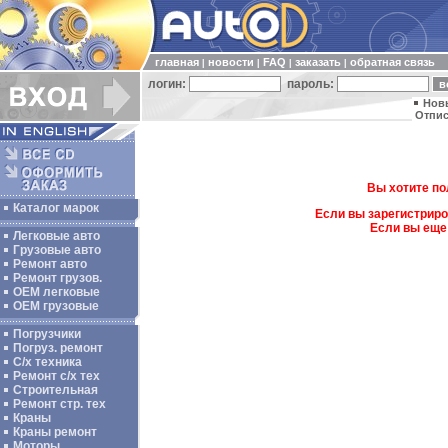
главная
новости
FAQ
заказать
обратная связь
|
|
|
|
логин:
пароль:
Нов
Отпис
Вы хотите по
Каталог марок
Если вы зарегистриро
Если вы еще
Легковые авто
Грузовые авто
Ремонт авто
Ремонт грузов.
ОЕМ легковые
OEM грузовые
Погрузчики
Погруз. ремонт
С/х техника
Ремонт с/х тех
Строительная
Ремонт стр. тех
Краны
Краны ремонт
Моторы