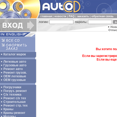
главная
новости
FAQ
заказать
обратная связь
|
|
|
|
логин:
пароль:
Нов
Отпис
Вы хотите по
Каталог марок
Если вы зарегистриро
Если вы еще
Легковые авто
Грузовые авто
Ремонт авто
Ремонт грузов.
ОЕМ легковые
OEM грузовые
Погрузчики
Погруз. ремонт
С/х техника
Ремонт с/х тех
Строительная
Ремонт стр. тех
Краны
Краны ремонт
Моторы