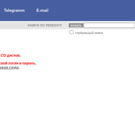
Telegramm
E-mail
КНИГИ ПО РЕМОНТУ
глобальный поиск
 CD дисков.
вой логин и пароль.
ажав сюда
.