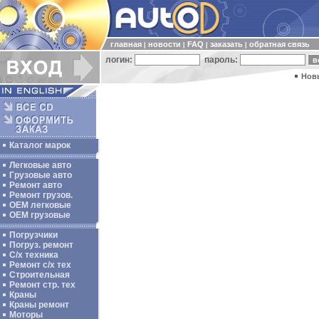
главная
новости
FAQ
заказать
обратная связь
|
|
|
|
логин:
пароль:
Нов
Каталог марок
Легковые авто
Грузовые авто
Ремонт авто
Ремонт грузов.
ОЕМ легковые
OEM грузовые
Погрузчики
Погруз. ремонт
С/х техника
Ремонт с/х тех
Строительная
Ремонт стр. тех
Краны
Краны ремонт
Моторы