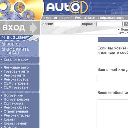
главная
новости
FAQ
заказать
обратная связь
|
|
|
|
логин:
пароль:
Нов
Отпис
Если вы хотите 
и напишите соо
Каталог марок
Легковые авто
Ваш e-mail или
Грузовые авто
Ремонт авто
Ремонт грузов.
ОЕМ легковые
OEM грузовые
Ваше сообщение
Погрузчики
Погруз. ремонт
С/х техника
Ремонт с/х тех
Строительная
Ремонт стр. тех
Краны
Краны ремонт
Моторы