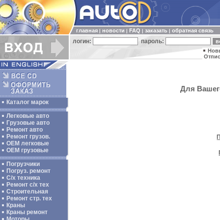
главная
новости
FAQ
заказать
обратная связь
|
|
|
|
логин:
пароль:
Нов
Отпис
Для Вашего
Каталог марок
Легковые авто
Грузовые авто
Ремонт авто
Ремонт грузов.
ОЕМ легковые
OEM грузовые
Погрузчики
Погруз. ремонт
С/х техника
Ремонт с/х тех
Строительная
Ремонт стр. тех
Краны
Краны ремонт
Моторы